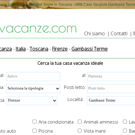
case vacanza a Gambassi Terme in Toscana - Affitti Case Vacanze Gambassi Term
Chi siamo
|
Contatti
|
canza
Italia
Toscana
Firenze
Gambassi Terme
Cerca la tua casa vacanza ideale
al:
al:
ia:
Posti letto:
Località:
ia:
Aria condizionata
Animali ammessi
Lav
to auto
Piscina
Vista mare
Ba