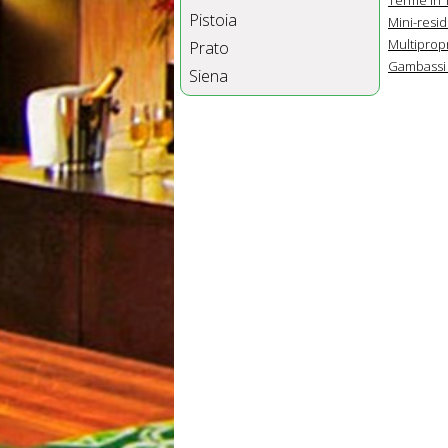
Pistoia
Mini-resi
Multiprop
Prato
Gambassi
Siena