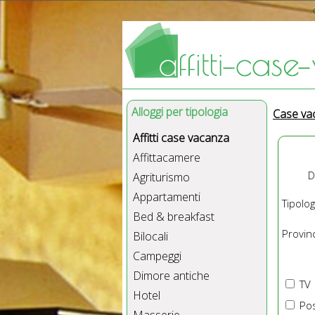
Alloggi per tipologia
Case va
Affitti case vacanza
Affittacamere
D
Agriturismo
Appartamenti
Tipolog
Bed & breakfast
Provinc
Bilocali
Campeggi
Dimore antiche
TV
Hotel
Pos