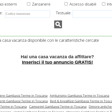
zi esterni
Zanzariere
Accesso disabili
Int
e:
Testuale:
casa vacanza disponibile con le caratteristiche cercate
Hai una casa vacanza da affittare?
Inserisci il tuo annuncio GRATIS!
mere Gambassi Terme in Toscana
Agriturismo Gambassi Terme in Toscana
nti Gambassi Terme in Toscana
Bed & breakfast Gambassi Terme in Tosc
 Terme in Toscana
Campeggi Gambassi Terme in Toscana
Dimore antich
Toscana
Hotel Gambassi Terme in Toscana
Masserie Gambassi Terme in 