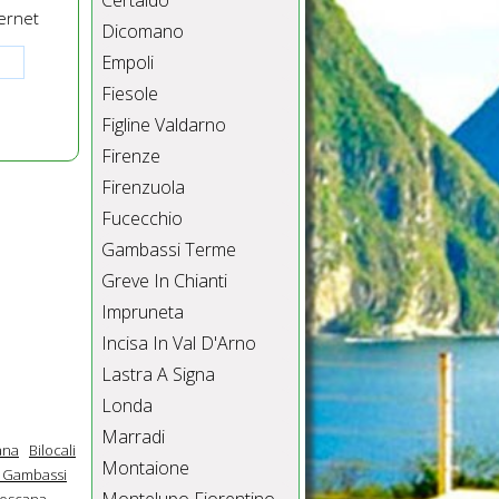
Certaldo
ernet
Dicomano
Empoli
Fiesole
Figline Valdarno
Firenze
Firenzuola
Fucecchio
Gambassi Terme
Greve In Chianti
Impruneta
Incisa In Val D'Arno
Lastra A Signa
Londa
Marradi
ana
Bilocali
Montaione
e Gambassi
Toscana