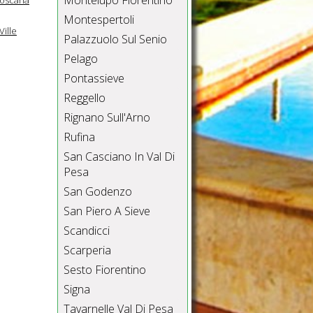
Montelupo Fiorentino
Montespertoli
Ville
Palazzuolo Sul Senio
Pelago
Pontassieve
Reggello
Rignano Sull'Arno
Rufina
San Casciano In Val Di
Pesa
San Godenzo
San Piero A Sieve
Scandicci
Scarperia
Sesto Fiorentino
Signa
Tavarnelle Val Di Pesa