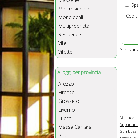
Masserie
Spa
Mini-residence
Codic
Monolocali
Multiproprietà
Residence
Ville
Nessuna 
Villette
Alloggi per provincia
Arezzo
Firenze
Grosseto
Livorno
Affittaca
Lucca
Appartame
Massa Carrara
Gambassi
Pisa
Terme in 