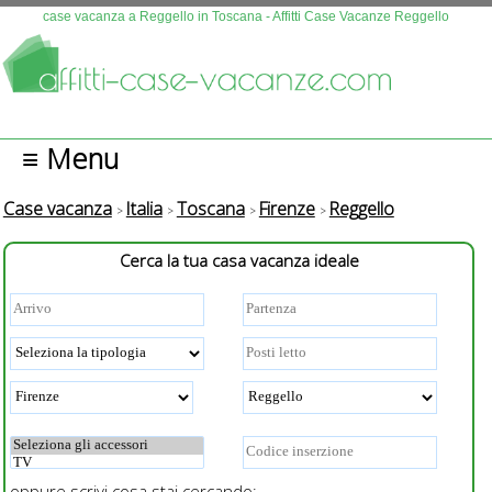
Questo sito fa uso di cookies. Continuando la navigazione se n
case vacanza a Reggello in Toscana - Affitti Case Vacanze Reggello
autorizza l'uso.
Più info
OK
≡ Menu
Case vacanza
Italia
Toscana
Firenze
Reggello
Cerca la tua casa vacanza ideale
oppure scrivi cosa stai cercando: