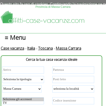
Questo sito fa uso di cookies. Continuando la navigazione se n
case vacanza in Provincia di Massa Carrara in Toscana - Affitti Case Vacanze
Provincia di Massa Carrara
autorizza l'uso.
Più info
OK
≡ Menu
Case vacanza
Italia
Toscana
Massa Carrara
Cerca la tua casa vacanza ideale