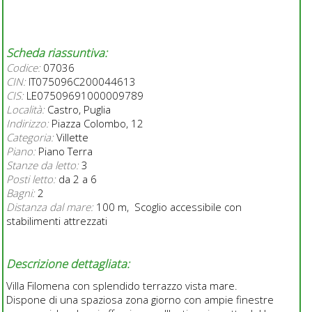
Scheda riassuntiva:
Codice:
07036
CIN:
IT075096C200044613
CIS:
LE07509691000009789
Località:
Castro, Puglia
Indirizzo:
Piazza Colombo, 12
Categoria:
Villette
Piano:
Piano Terra
Stanze da letto:
3
Posti letto:
da 2 a 6
Bagni:
2
Distanza dal mare:
100 m, Scoglio accessibile con
stabilimenti attrezzati
Descrizione dettagliata:
Villa Filomena con splendido terrazzo vista mare.
Dispone di una spaziosa zona giorno con ampie finestre