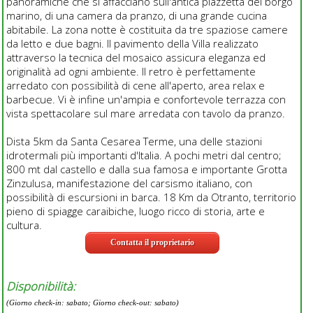
panoramiche che si affacciano sull'antica piazzetta del borgo
marino, di una camera da pranzo, di una grande cucina
abitabile. La zona notte è costituita da tre spaziose camere
da letto e due bagni. Il pavimento della Villa realizzato
attraverso la tecnica del mosaico assicura eleganza ed
originalità ad ogni ambiente. Il retro è perfettamente
arredato con possibilità di cene all'aperto, area relax e
barbecue. Vi è infine un'ampia e confortevole terrazza con
vista spettacolare sul mare arredata con tavolo da pranzo.
Dista 5km da Santa Cesarea Terme, una delle stazioni
idrotermali più importanti d'Italia. A pochi metri dal centro;
800 mt dal castello e dalla sua famosa e importante Grotta
Zinzulusa, manifestazione del carsismo italiano, con
possibilità di escursioni in barca. 18 Km da Otranto, territorio
pieno di spiagge caraibiche, luogo ricco di storia, arte e
cultura.
Contatta il proprietario
Disponibilità:
(Giorno check-in: sabato; Giorno check-out: sabato)