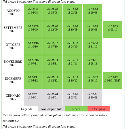
Nel prezzo è compreso il consumo di acqua luce e gas.
dal 01/8
dal 08/08
dal 15/08
dal 22/08
AGOSTO
al 08/08
al 15/08
al 22/08
al 29/08
2026
dal 29/08
dal 05/09
dal 12/09
dal 19/09
dal 26/09
SETTEMBRE
al 05/09
al 12/09
al 19/09
al 26/09
al 03/10
2026
dal 03/10
dal 10/10
dal 17/10
dal 24/10
OTTOBRE
al 10/10
al 17/10
al 24/10
al 31/10
2026
dal 31/10
dal 07/11
dal 14/11
dal 21/11
NOVEMBRE
al 07/11
al 14/11
al 21/11
al 28/11
2026
dal 28/11
dal 05/12
dal 12/12
dal 19/12
dal 26/12
DICEMBRE
al 05/12
al 12/12
al 19/12
al 26/12
al 02/01/2027
2026
dal 02/01
dal 09/01
dal 16/01
dal 23/01
GENNAIO
al 09/01
al 16/01
al 23/01
al 30/01
2027
Legenda
Non disponibile
Libero
Occupato
Il calendario delle disponibilità è compilato a titolo indicativo e non ha valore
contrattuale.
Nel prezzo è compreso il consumo di acqua luce e gas.