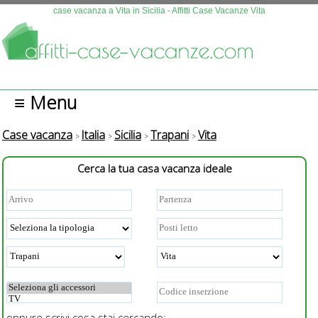
Questo sito fa uso di cookies. Continuando la navigazione se n
case vacanza a Vita in Sicilia - Affitti Case Vacanze Vita
autorizza l'uso.
Più info
OK
≡ Menu
Case vacanza
Italia
Sicilia
Trapani
Vita
Cerca la tua casa vacanza ideale
oppure scrivi cosa stai cercando: