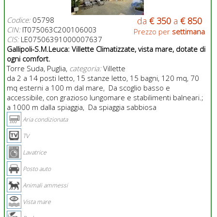
Codice:
05798
da
€ 350
a
€ 850
CIN:
IT075063C200106003
Prezzo per
settimana
CIS:
LE07506391000007637
Gallipoli-S.M.Leuca: Villette Climatizzate, vista mare, dotate di
ogni comfort.
Torre Suda, Puglia,
categoria:
Villette
da 2 a 14 posti letto, 15 stanze letto, 15 bagni, 120 mq, 70
mq esterni a 100 m dal mare, Da scoglio basso e
accessibile, con grazioso lungomare e stabilimenti balneari.;
a 1000 m dalla spiaggia, Da spiaggia sabbiosa
Aria condizionata
TV
Lavatrice
Posto auto
Animali ammessi
Vista mare