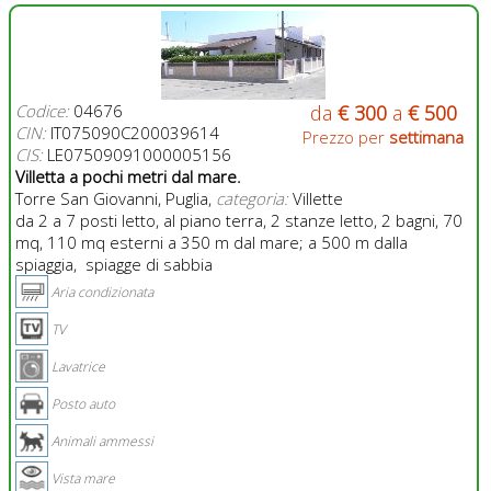
Codice:
04676
da
€ 300
a
€ 500
CIN:
IT075090C200039614
Prezzo per
settimana
CIS:
LE07509091000005156
Villetta a pochi metri dal mare.
Torre San Giovanni, Puglia,
categoria:
Villette
da 2 a 7 posti letto, al piano terra, 2 stanze letto, 2 bagni, 70
mq, 110 mq esterni a 350 m dal mare; a 500 m dalla
spiaggia, spiagge di sabbia
Aria condizionata
TV
Lavatrice
Posto auto
Animali ammessi
Vista mare