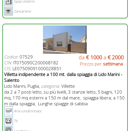
Spazi esterni
Zanzariere
Codice:
07529
da
€ 1000
a
€ 2000
CIN:
IT075090C200068182
Prezzo per
settimana
CIS:
LE07509091000028851
Villetta indipendente a 100 mt. dalla spiaggia di Lido Marini -
Salento
Lido Marini, Puglia,
categoria:
Villette
da 2 a 7 posti letto, su più livelli, 3 stanze letto, 5 bagni, 120
mq, 170 mq esterni a 150 m dal mare, spiaggia libera; a 150
m dalla spiaggia, Lunghe spiagge di sabbia
Aria condizionata
TV
Lavatrice