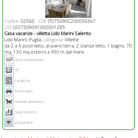
Codice:
02560
CIN:
IT075090C200036367
CIS:
LE07509091000001285
Casa vacanze - villetta Lido Marini Salento
Lido Marini, Puglia,
categoria:
Villette
da 2 a 6 posti letto, al piano terra, 2 stanze letto, 1 bagno, 70
mq, 130 mq esterni a 450 m dal mare
Aria condizionata
TV
Lavatrice
Posto auto
Animali ammessi
Spazi esterni
Zanzariere