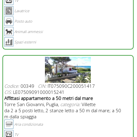
TV
Lavatrice
Posto auto
Animali ammessi
Spazi esterni
Codice:
00349
CIN:
IT075090C200051417
CIS:
LE07509091000015241
Affittasi appartamento a 50 metri dal mare
Torre San Giovanni, Puglia,
categoria:
Villette
da 2 a 5 posti letto, 2 stanze letto a 50 m dal mare; a 50
m dalla spiaggia
Aria condizionata
TV