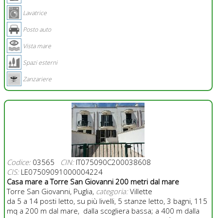
Lavatrice
Posto auto
Vista mare
Spazi esterni
Zanzariere
Codice:
03565
CIN:
IT075090C200038608
CIS:
LE07509091000004224
Casa mare a Torre San Giovanni 200 metri dal mare
Torre San Giovanni, Puglia,
categoria:
Villette
da 5 a 14 posti letto, su più livelli, 5 stanze letto, 3 bagni, 115
mq a 200 m dal mare, dalla scogliera bassa; a 400 m dalla