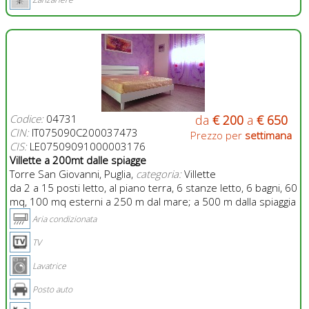
Codice:
04731
da
€ 200
a
€ 650
CIN:
IT075090C200037473
Prezzo per
settimana
CIS:
LE07509091000003176
Villette a 200mt dalle spiagge
Torre San Giovanni, Puglia,
categoria:
Villette
da 2 a 15 posti letto, al piano terra, 6 stanze letto, 6 bagni, 60
mq, 100 mq esterni a 250 m dal mare; a 500 m dalla spiaggia
Aria condizionata
TV
Lavatrice
Posto auto