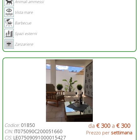
Animali ammessi
Vista mare
Barbecue
Spazi esterni
Zanzariere
Codice:
01850
da
€ 300
a
€ 300
CIN:
IT075090C200051660
Prezzo per
settimana
CIS:
LE07509091000015427