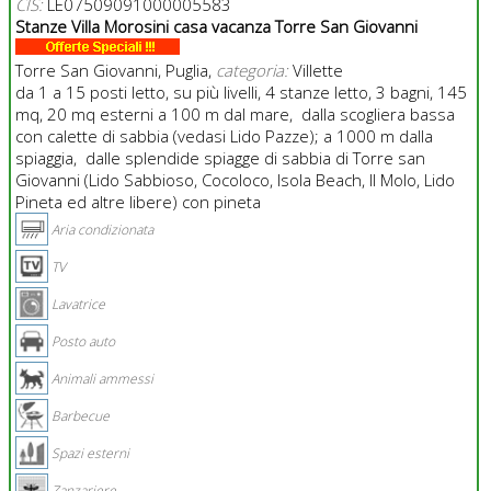
CIS:
LE07509091000005583
Stanze Villa Morosini casa vacanza Torre San Giovanni
Torre San Giovanni, Puglia,
categoria:
Villette
da 1 a 15 posti letto, su più livelli, 4 stanze letto, 3 bagni, 145
mq, 20 mq esterni a 100 m dal mare, dalla scogliera bassa
con calette di sabbia (vedasi Lido Pazze); a 1000 m dalla
spiaggia, dalle splendide spiagge di sabbia di Torre san
Giovanni (Lido Sabbioso, Cocoloco, Isola Beach, Il Molo, Lido
Pineta ed altre libere) con pineta
Aria condizionata
TV
Lavatrice
Posto auto
Animali ammessi
Barbecue
Spazi esterni
Zanzariere