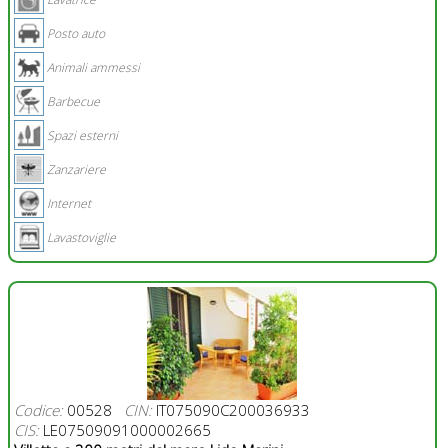
Posto auto
Animali ammessi
Barbecue
Spazi esterni
Zanzariere
Internet
Lavastoviglie
Codice:
00528
CIN:
IT075090C200036933
CIS:
LE07509091000002665