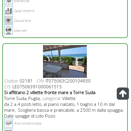
Barbecue
Spazi esterni
Zanzariere
Internet
Codice:
02181
CIN:
IT075063C200104930
CIS:
LE07506391000061515
Si affittano 2 villette fronte mare a Torre Suda
Torre Suda, Puglia,
categoria:
Villette
da 2 a 4 posti letto, al piano rialzato, 1 bagno a 10 m dal
mare, Scogliera bassa e praticabile; a 2500 m dalla spiaggia,
Dalle spiagge di Lido Pizzo
Aria condizionata