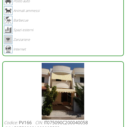
Posto auto
Animali ammessi
Barbecue
Spazi esterni
Zanzariere
Internet
Codice:
PV166
CIN:
IT075090C200040058