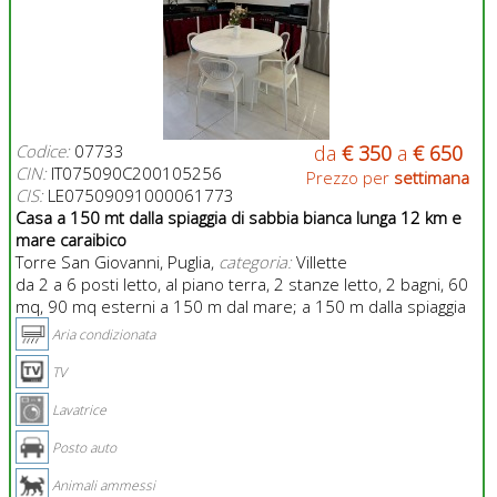
Codice:
07733
da
€ 350
a
€ 650
CIN:
IT075090C200105256
Prezzo per
settimana
CIS:
LE07509091000061773
Casa a 150 mt dalla spiaggia di sabbia bianca lunga 12 km e
mare caraibico
Torre San Giovanni, Puglia,
categoria:
Villette
da 2 a 6 posti letto, al piano terra, 2 stanze letto, 2 bagni, 60
mq, 90 mq esterni a 150 m dal mare; a 150 m dalla spiaggia
Aria condizionata
TV
Lavatrice
Posto auto
Animali ammessi