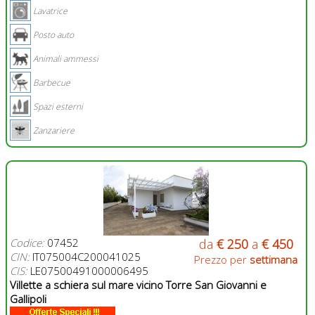
Lavatrice
Posto auto
Animali ammessi
Barbecue
Spazi esterni
Zanzariere
Codice:
07452
da
€ 250
a
€ 450
CIN:
IT075004C200041025
Prezzo per
settimana
CIS:
LE07500491000006495
Villette a schiera sul mare vicino Torre San Giovanni e
Gallipoli