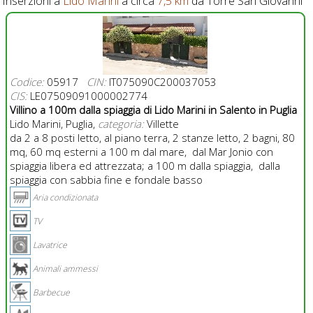
Inserzioni a
Lido Marini
a circa
7,5 km
da Torre San Giovanni
Codice:
05917
CIN:
IT075090C200037053
CIS:
LE07509091000002774
Villino a 100m dalla spiaggia di Lido Marini in Salento in Puglia
Lido Marini, Puglia,
categoria:
Villette
da 2 a 8 posti letto, al piano terra, 2 stanze letto, 2 bagni, 80
mq, 60 mq esterni a 100 m dal mare, dal Mar Jonio con
spiaggia libera ed attrezzata; a 100 m dalla spiaggia, dalla
spiaggia con sabbia fine e fondale basso
Aria condizionata
TV
Lavatrice
Animali ammessi
Barbecue