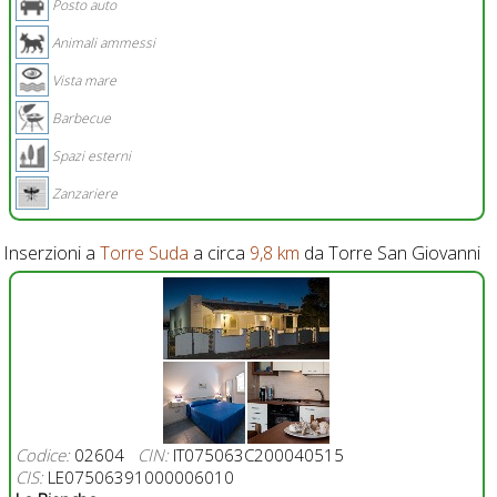
Posto auto
Animali ammessi
Vista mare
Barbecue
Spazi esterni
Zanzariere
Inserzioni a
Torre Suda
a circa
9,8 km
da Torre San Giovanni
Codice:
02604
CIN:
IT075063C200040515
CIS:
LE07506391000006010