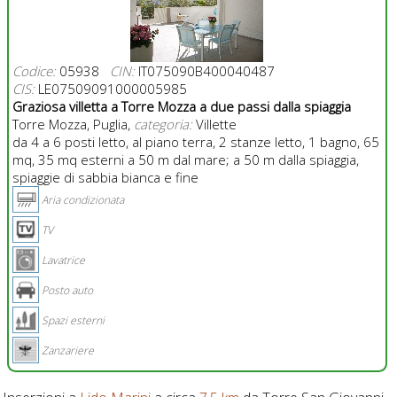
Codice:
05938
CIN:
IT075090B400040487
CIS:
LE07509091000005985
Graziosa villetta a Torre Mozza a due passi dalla spiaggia
Torre Mozza, Puglia,
categoria:
Villette
da 4 a 6 posti letto, al piano terra, 2 stanze letto, 1 bagno, 65
mq, 35 mq esterni a 50 m dal mare; a 50 m dalla spiaggia,
spiaggie di sabbia bianca e fine
Aria condizionata
TV
Lavatrice
Posto auto
Spazi esterni
Zanzariere