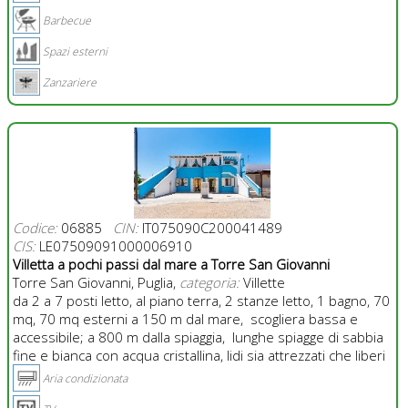
Barbecue
Spazi esterni
Zanzariere
Codice:
06885
CIN:
IT075090C200041489
CIS:
LE07509091000006910
Villetta a pochi passi dal mare a Torre San Giovanni
Torre San Giovanni, Puglia,
categoria:
Villette
da 2 a 7 posti letto, al piano terra, 2 stanze letto, 1 bagno, 70
mq, 70 mq esterni a 150 m dal mare, scogliera bassa e
accessibile; a 800 m dalla spiaggia, lunghe spiagge di sabbia
fine e bianca con acqua cristallina, lidi sia attrezzati che liberi
Aria condizionata