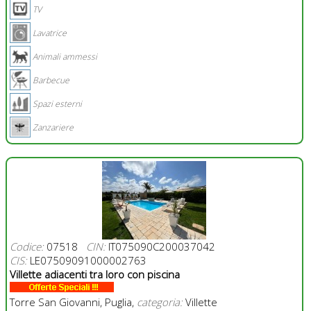
TV
Lavatrice
Animali ammessi
Barbecue
Spazi esterni
Zanzariere
Codice:
07518
CIN:
IT075090C200037042
CIS:
LE07509091000002763
Villette adiacenti tra loro con piscina
Torre San Giovanni, Puglia,
categoria:
Villette