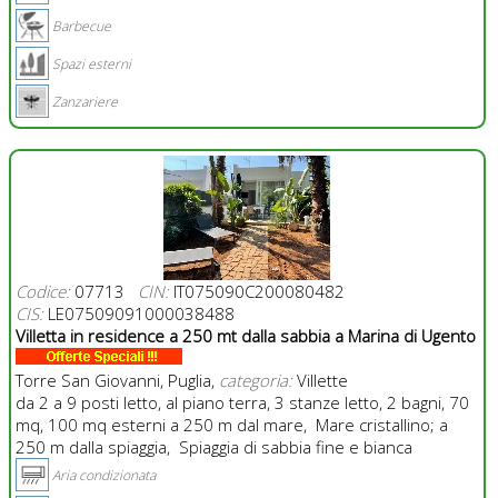
Barbecue
Spazi esterni
Zanzariere
Codice:
07713
CIN:
IT075090C200080482
CIS:
LE07509091000038488
Villetta in residence a 250 mt dalla sabbia a Marina di Ugento
Torre San Giovanni, Puglia,
categoria:
Villette
da 2 a 9 posti letto, al piano terra, 3 stanze letto, 2 bagni, 70
mq, 100 mq esterni a 250 m dal mare, Mare cristallino; a
250 m dalla spiaggia, Spiaggia di sabbia fine e bianca
Aria condizionata