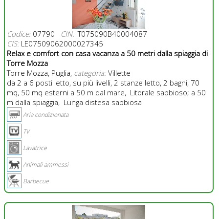
Codice:
07790
CIN:
IT075090B40004087
CIS:
LE07509062000027345
Relax e comfort con casa vacanza a 50 metri dalla spiaggia di
Torre Mozza
Torre Mozza, Puglia,
categoria:
Villette
da 2 a 6 posti letto, su più livelli, 2 stanze letto, 2 bagni, 70
mq, 50 mq esterni a 50 m dal mare, Litorale sabbioso; a 50
m dalla spiaggia, Lunga distesa sabbiosa
Aria condizionata
TV
Lavatrice
Animali ammessi
Barbecue