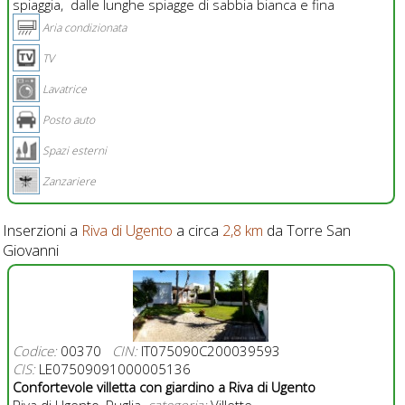
spiaggia, dalle lunghe spiagge di sabbia bianca e fina
Aria condizionata
TV
Lavatrice
Posto auto
Spazi esterni
Zanzariere
Inserzioni a
Riva di Ugento
a circa
2,8 km
da Torre San
Giovanni
Codice:
00370
CIN:
IT075090C200039593
CIS:
LE07509091000005136
Confortevole villetta con giardino a Riva di Ugento
Riva di Ugento, Puglia,
categoria:
Villette