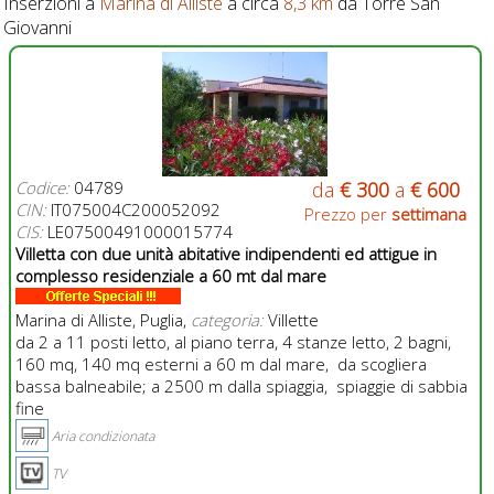
Inserzioni a
Marina di Alliste
a circa
8,3 km
da Torre San
Giovanni
Codice:
04789
da
€ 300
a
€ 600
CIN:
IT075004C200052092
Prezzo per
settimana
CIS:
LE07500491000015774
Villetta con due unità abitative indipendenti ed attigue in
complesso residenziale a 60 mt dal mare
Marina di Alliste, Puglia,
categoria:
Villette
da 2 a 11 posti letto, al piano terra, 4 stanze letto, 2 bagni,
160 mq, 140 mq esterni a 60 m dal mare, da scogliera
bassa balneabile; a 2500 m dalla spiaggia, spiaggie di sabbia
fine
Aria condizionata
TV