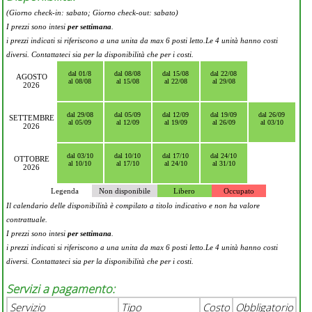
(Giorno check-in: sabato; Giorno check-out: sabato)
I prezzi sono intesi
per settimana
.
i prezzi indicati si riferiscono a una unita da max 6 posti letto.Le 4 unità hanno costi
diversi. Contattateci sia per la disponibilità che per i costi.
dal 01/8
dal 08/08
dal 15/08
dal 22/08
AGOSTO
al 08/08
al 15/08
al 22/08
al 29/08
2026
dal 29/08
dal 05/09
dal 12/09
dal 19/09
dal 26/09
SETTEMBRE
al 05/09
al 12/09
al 19/09
al 26/09
al 03/10
2026
dal 03/10
dal 10/10
dal 17/10
dal 24/10
OTTOBRE
al 10/10
al 17/10
al 24/10
al 31/10
2026
Legenda
Non disponibile
Libero
Occupato
Il calendario delle disponibilità è compilato a titolo indicativo e non ha valore
contrattuale.
I prezzi sono intesi
per settimana
.
i prezzi indicati si riferiscono a una unita da max 6 posti letto.Le 4 unità hanno costi
diversi. Contattateci sia per la disponibilità che per i costi.
Servizi a pagamento:
Servizio
Tipo
Costo
Obbligatorio