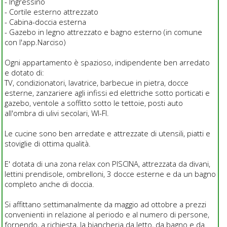
- Ingressino
- Cortile esterno attrezzato
- Cabina-doccia esterna
- Gazebo in legno attrezzato e bagno esterno (in comune
con l'app.Narciso)
Ogni appartamento è spazioso, indipendente ben arredato
e dotato di:
TV, condizionatori, lavatrice, barbecue in pietra, docce
esterne, zanzariere agli infissi ed elettriche sotto porticati e
gazebo, ventole a soffitto sotto le tettoie, posti auto
all'ombra di ulivi secolari, WI-FI.
Le cucine sono ben arredate e attrezzate di utensili, piatti e
stoviglie di ottima qualità.
E' dotata di una zona relax con PISCINA, attrezzata da divani,
lettini prendisole, ombrelloni, 3 docce esterne e da un bagno
completo anche di doccia.
Si affittano settimanalmente da maggio ad ottobre a prezzi
convenienti in relazione al periodo e al numero di persone,
fornendo, a richiesta, la biancheria da letto, da bagno e da