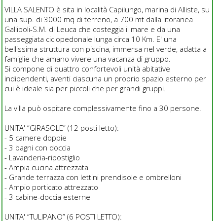
VILLA SALENTO è sita in località Capilungo, marina di Alliste, su
una sup. di 3000 mq di terreno, a 700 mt dalla litoranea
Gallipoli-S.M. di Leuca che costeggia il mare e da una
passeggiata ciclopedonale lunga circa 10 Km. E' una
bellissima struttura con piscina, immersa nel verde, adatta a
famiglie che amano vivere una vacanza di gruppo.
Si compone di quattro confortevoli unità abitative
indipendenti, aventi ciascuna un proprio spazio esterno per
cui è ideale sia per piccoli che per grandi gruppi.
La villa può ospitare complessivamente fino a 30 persone.
UNITA' “GIRASOLE” (12 posti letto):
- 5 camere doppie
- 3 bagni con doccia
- Lavanderia-ripostiglio
- Ampia cucina attrezzata
- Grande terrazza con lettini prendisole e ombrelloni
- Ampio porticato attrezzato
- 3 cabine-doccia esterne
UNITA' “TULIPANO” (6 POSTI LETTO):