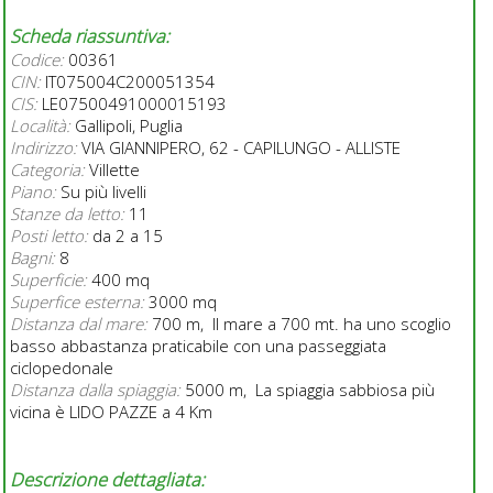
Scheda riassuntiva:
Codice:
00361
CIN:
IT075004C200051354
CIS:
LE07500491000015193
Località:
Gallipoli, Puglia
Indirizzo:
VIA GIANNIPERO, 62 - CAPILUNGO - ALLISTE
Categoria:
Villette
Piano:
Su più livelli
Stanze da letto:
11
Posti letto:
da 2 a 15
Bagni:
8
Superficie:
400 mq
Superfice esterna:
3000 mq
Distanza dal mare:
700 m, Il mare a 700 mt. ha uno scoglio
basso abbastanza praticabile con una passeggiata
ciclopedonale
Distanza dalla spiaggia:
5000 m, La spiaggia sabbiosa più
vicina è LIDO PAZZE a 4 Km
Descrizione dettagliata: