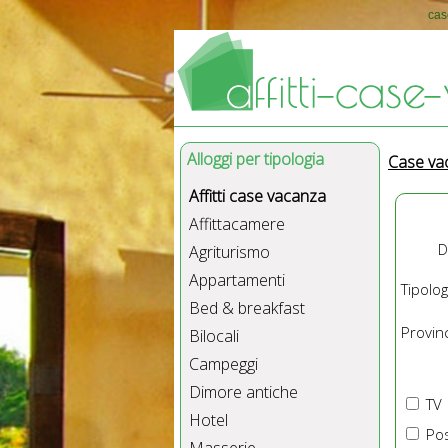
cas
Alloggi per tipologia
Case va
Affitti case vacanza
Affittacamere
D
Agriturismo
Appartamenti
Tipolog
Bed & breakfast
Provinc
Bilocali
Campeggi
Dimore antiche
TV
Hotel
Pos