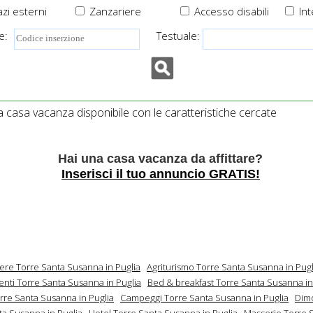
zi esterni
Zanzariere
Accesso disabili
Int
e:
Testuale:
casa vacanza disponibile con le caratteristiche cercate
Hai una casa vacanza da affittare?
Inserisci il tuo annuncio GRATIS!
mere Torre Santa Susanna in Puglia
Agriturismo Torre Santa Susanna in Pugl
nti Torre Santa Susanna in Puglia
Bed & breakfast Torre Santa Susanna in
orre Santa Susanna in Puglia
Campeggi Torre Santa Susanna in Puglia
Dim
ta Susanna in Puglia
Hotel Torre Santa Susanna in Puglia
Masserie Torre 