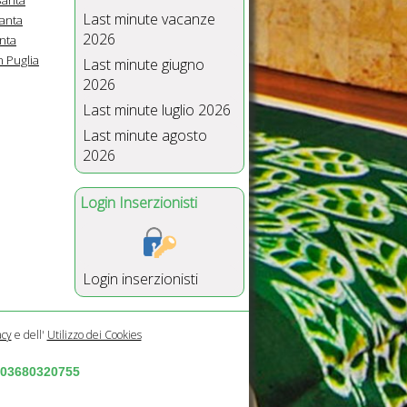
Last minute vacanze
anta
2026
nta
n Puglia
Last minute giugno
2026
Last minute luglio 2026
Last minute agosto
2026
Login Inserzionisti
Login inserzionisti
acy
e dell'
Utilizzo dei Cookies
a 03680320755