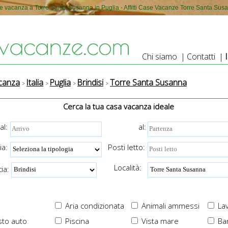
e vacanza a Torre Santa Susanna in Puglia - Affitti Case Vacanze Torre Santa Sus
Chi siamo
|
Contatti
|
canza
Italia
Puglia
Brindisi
Torre Santa Susanna
Cerca la tua casa vacanza ideale
al:
al:
ia:
Posti letto:
Località:
ia:
Aria condizionata
Animali ammessi
Lav
to auto
Piscina
Vista mare
Ba