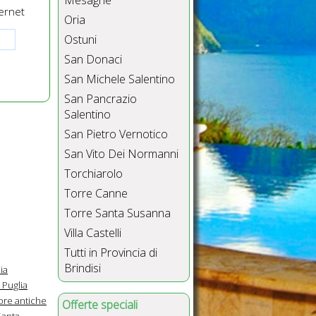
Mesagne
ernet
Oria
Ostuni
San Donaci
San Michele Salentino
San Pancrazio
Salentino
San Pietro Vernotico
San Vito Dei Normanni
Torchiarolo
Torre Canne
Torre Santa Susanna
Villa Castelli
Tutti in Provincia di
Brindisi
ia
 Puglia
ore antiche
Offerte speciali
Santa