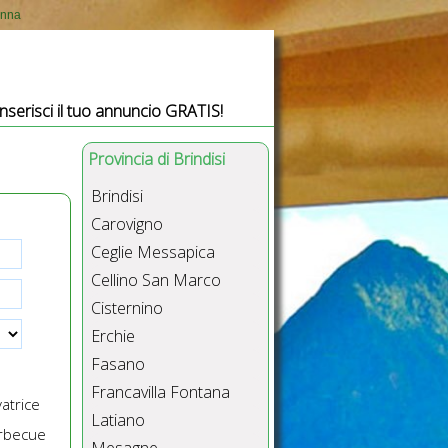
anna
Inserisci il tuo annuncio GRATIS!
Provincia di Brindisi
Brindisi
Carovigno
Ceglie Messapica
Cellino San Marco
Cisternino
Erchie
Fasano
Francavilla Fontana
atrice
Latiano
rbecue