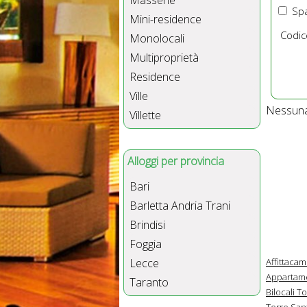
Masserie
Spa
Mini-residence
Codic
Monolocali
Multiproprietà
Residence
Ville
Nessuna 
Villette
Alloggi per provincia
Bari
Barletta Andria Trani
Brindisi
Foggia
Affittaca
Lecce
Appartame
Taranto
Bilocali T
Torre San