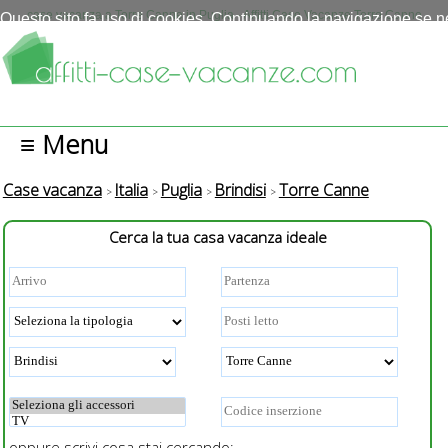
Questo sito fa uso di cookies. Continuando la navigazione se n
case vacanza a Torre Canne in Puglia - Affitti Case Vacanze Torre Canne
autorizza l'uso.
Più info
OK
≡ Menu
Case vacanza
Italia
Puglia
Brindisi
Torre Canne
Cerca la tua casa vacanza ideale
oppure scrivi cosa stai cercando: