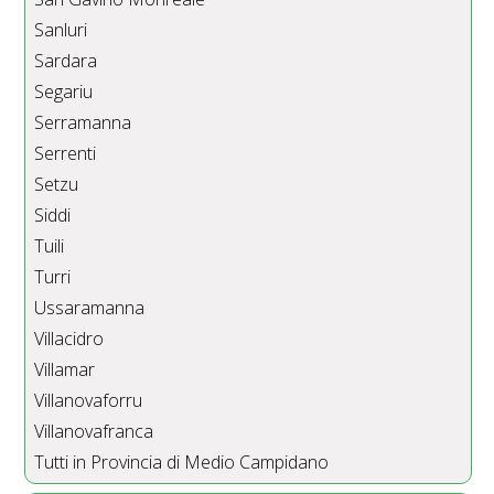
Sanluri
Sardara
Segariu
Serramanna
Serrenti
Setzu
Siddi
Tuili
Turri
Ussaramanna
Villacidro
Villamar
Villanovaforru
Villanovafranca
Tutti in Provincia di Medio Campidano