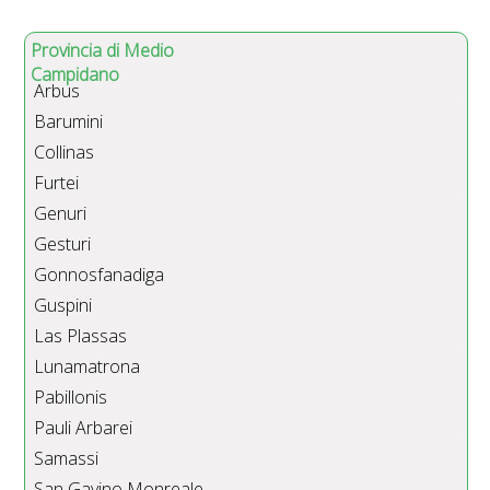
Provincia di Medio
Campidano
Arbus
Barumini
Collinas
Furtei
Genuri
Gesturi
Gonnosfanadiga
Guspini
Las Plassas
Lunamatrona
Pabillonis
Pauli Arbarei
Samassi
San Gavino Monreale