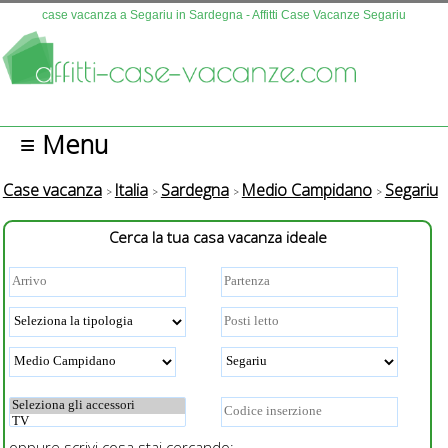
Questo sito fa uso di cookies. Continuando la navigazione se n
case vacanza a Segariu in Sardegna - Affitti Case Vacanze Segariu
autorizza l'uso.
Più info
OK
≡ Menu
Case vacanza
Italia
Sardegna
Medio Campidano
Segariu
Cerca la tua casa vacanza ideale
oppure scrivi cosa stai cercando: