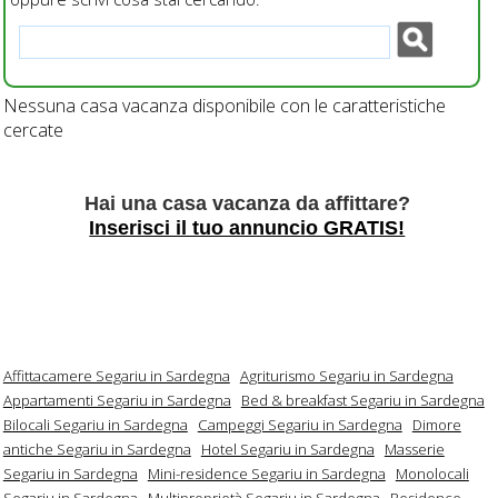
Nessuna casa vacanza disponibile con le caratteristiche
cercate
Hai una casa vacanza da affittare?
Inserisci il tuo annuncio GRATIS!
Affittacamere Segariu in Sardegna
Agriturismo Segariu in Sardegna
Appartamenti Segariu in Sardegna
Bed & breakfast Segariu in Sardegna
Bilocali Segariu in Sardegna
Campeggi Segariu in Sardegna
Dimore
antiche Segariu in Sardegna
Hotel Segariu in Sardegna
Masserie
Segariu in Sardegna
Mini-residence Segariu in Sardegna
Monolocali
Segariu in Sardegna
Multiproprietà Segariu in Sardegna
Residence