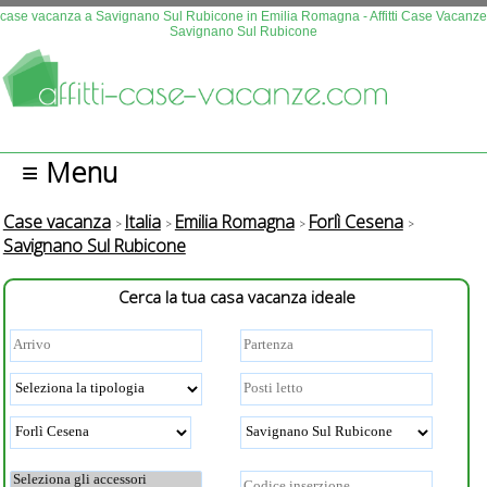
Questo sito fa uso di cookies. Continuando la navigazione se n
case vacanza a Savignano Sul Rubicone in Emilia Romagna - Affitti Case Vacanze
Savignano Sul Rubicone
autorizza l'uso.
Più info
OK
≡ Menu
Case vacanza
Italia
Emilia Romagna
Forlì Cesena
Savignano Sul Rubicone
Cerca la tua casa vacanza ideale