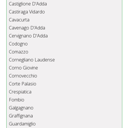
Castiglione D'Adda
Castiraga Vidardo
Cavacurta
Cavenago D'Adda
Cervignano D'Adda
Codogno
Comazzo
Cornegliano Laudense
Corno Giovine
Cornovecchio
Corte Palasio
Crespiatica
Fombio
Galgagnano
Graffignana
Guardamiglio