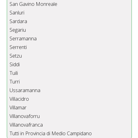
San Gavino Monreale
Sanluri
Sardara
Segariu
Serramanna
Serrenti
Setzu
Siddi
Tuili
Turri
Ussaramanna
Villacidro
Villamar
Villanovaforru
Villanovafranca
Tutti in Provincia di Medio Campidano