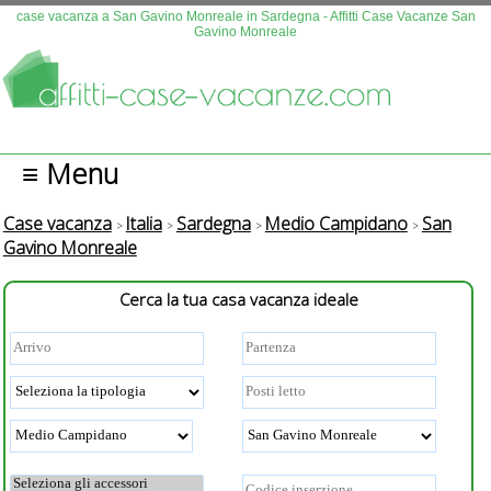
Questo sito fa uso di cookies. Continuando la navigazione se n
case vacanza a San Gavino Monreale in Sardegna - Affitti Case Vacanze San
Gavino Monreale
autorizza l'uso.
Più info
OK
≡ Menu
Case vacanza
Italia
Sardegna
Medio Campidano
San
Gavino Monreale
Cerca la tua casa vacanza ideale