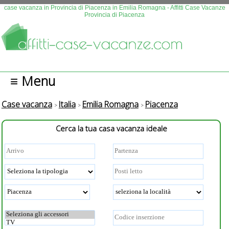
Questo sito fa uso di cookies. Continuando la navigazione se n
case vacanza in Provincia di Piacenza in Emilia Romagna - Affitti Case Vacanze
Provincia di Piacenza
autorizza l'uso.
Più info
OK
≡ Menu
Case vacanza
Italia
Emilia Romagna
Piacenza
Cerca la tua casa vacanza ideale