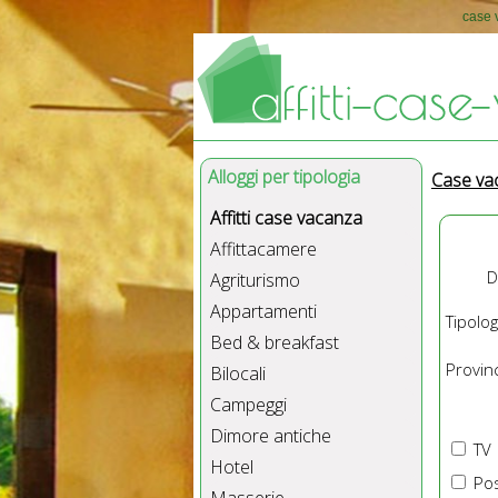
case v
Alloggi per tipologia
Case va
Affitti case vacanza
Affittacamere
D
Agriturismo
Appartamenti
Tipolog
Bed & breakfast
Provinc
Bilocali
Campeggi
Dimore antiche
TV
Hotel
Pos