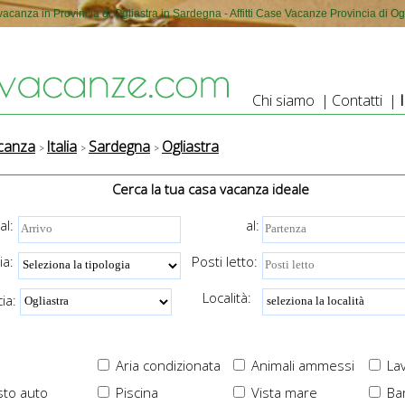
acanza in Provincia di Ogliastra in Sardegna - Affitti Case Vacanze Provincia di Og
Chi siamo
|
Contatti
|
canza
Italia
Sardegna
Ogliastra
Cerca la tua casa vacanza ideale
al:
al:
ia:
Posti letto:
Località:
ia:
Aria condizionata
Animali ammessi
Lav
to auto
Piscina
Vista mare
Ba