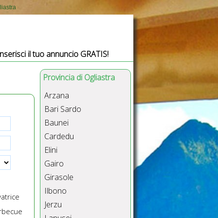
liastra
Inserisci il tuo annuncio GRATIS!
Provincia di Ogliastra
Arzana
Bari Sardo
Baunei
Cardedu
Elini
Gairo
Girasole
Ilbono
atrice
Jerzu
rbecue