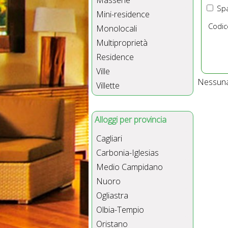
Masserie
Spa
Mini-residence
Codic
Monolocali
Multiproprietà
Residence
Ville
Nessuna 
Villette
Alloggi per provincia
Cagliari
Carbonia-Iglesias
Medio Campidano
Nuoro
Ogliastra
Olbia-Tempio
Oristano