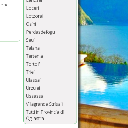
Lanusei
ernet
Loceri
Lotzorai
Osini
Perdasdefogu
Seui
Talana
Tertenia
Tortoli'
Triei
Ulassai
Urzulei
Ussassai
Villagrande Strisaili
Tutti in Provincia di
Ogliastra