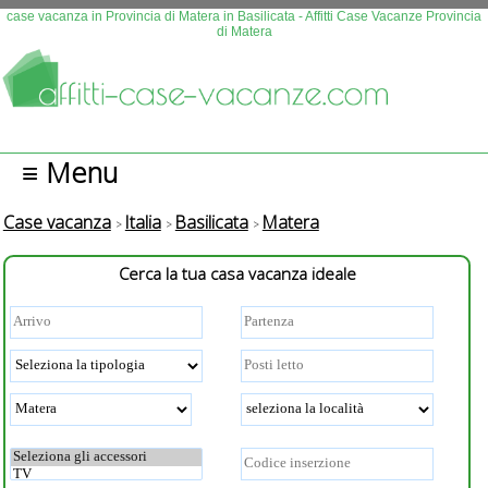
Questo sito fa uso di cookies. Continuando la navigazione se n
case vacanza in Provincia di Matera in Basilicata - Affitti Case Vacanze Provincia
di Matera
autorizza l'uso.
Più info
OK
≡ Menu
Case vacanza
Italia
Basilicata
Matera
Cerca la tua casa vacanza ideale