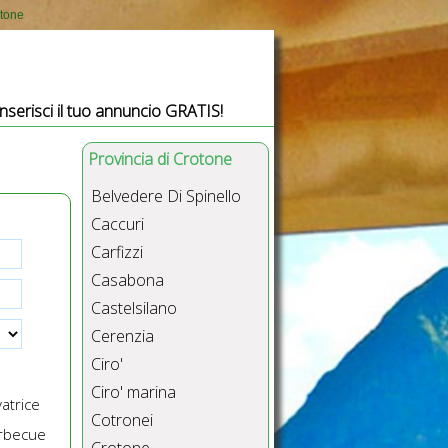
otone
Inserisci il tuo annuncio GRATIS!
Provincia di Crotone
Belvedere Di Spinello
Caccuri
Carfizzi
Casabona
Castelsilano
Cerenzia
Ciro'
Ciro' marina
atrice
Cotronei
rbecue