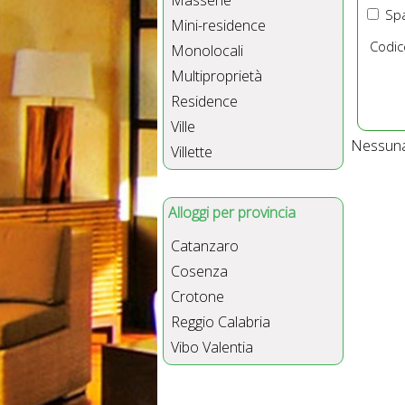
Masserie
Spa
Mini-residence
Codic
Monolocali
Multiproprietà
Residence
Ville
Nessuna 
Villette
Alloggi per provincia
Catanzaro
Cosenza
Crotone
Reggio Calabria
Vibo Valentia