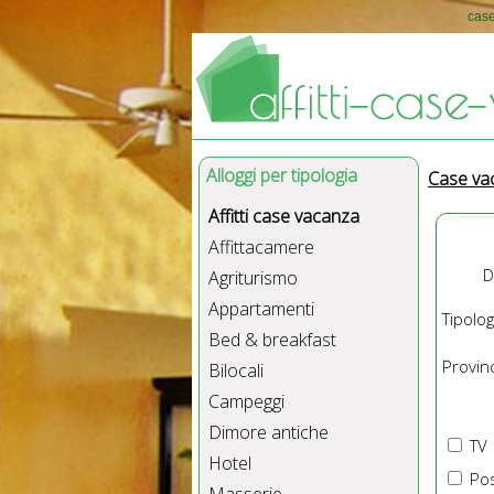
case
Alloggi per tipologia
Case va
Affitti case vacanza
Affittacamere
D
Agriturismo
Appartamenti
Tipolog
Bed & breakfast
Provinc
Bilocali
Campeggi
Dimore antiche
TV
Hotel
Pos