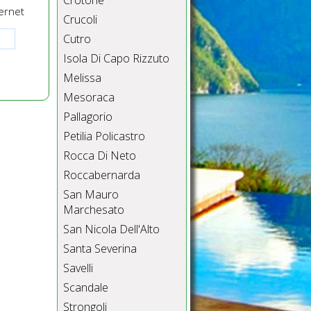
Crotone
ernet
Crucoli
Cutro
Isola Di Capo Rizzuto
Melissa
Mesoraca
Pallagorio
Petilia Policastro
Rocca Di Neto
Roccabernarda
San Mauro
Marchesato
San Nicola Dell'Alto
Santa Severina
Savelli
Scandale
Strongoli