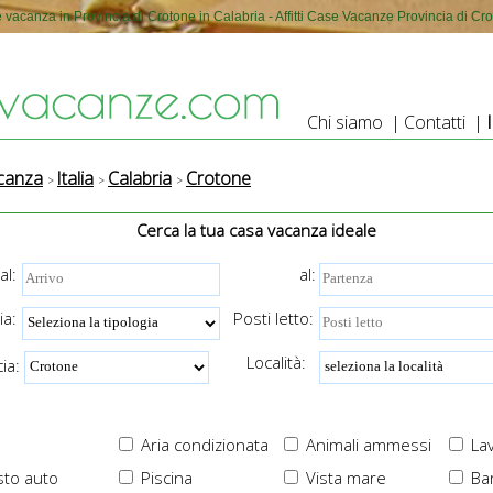
 vacanza in Provincia di Crotone in Calabria - Affitti Case Vacanze Provincia di Cr
Chi siamo
|
Contatti
|
canza
Italia
Calabria
Crotone
Cerca la tua casa vacanza ideale
al:
al:
ia:
Posti letto:
Località:
ia:
Aria condizionata
Animali ammessi
Lav
to auto
Piscina
Vista mare
Ba