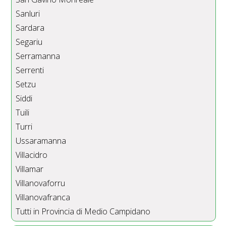
Sanluri
Sardara
Segariu
Serramanna
Serrenti
Setzu
Siddi
Tuili
Turri
Ussaramanna
Villacidro
Villamar
Villanovaforru
Villanovafranca
Tutti in Provincia di Medio Campidano