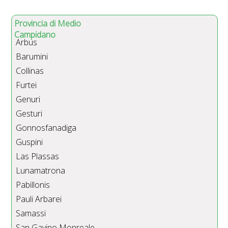
Provincia di Medio
Campidano
Arbus
Barumini
Collinas
Furtei
Genuri
Gesturi
Gonnosfanadiga
Guspini
Las Plassas
Lunamatrona
Pabillonis
Pauli Arbarei
Samassi
San Gavino Monreale