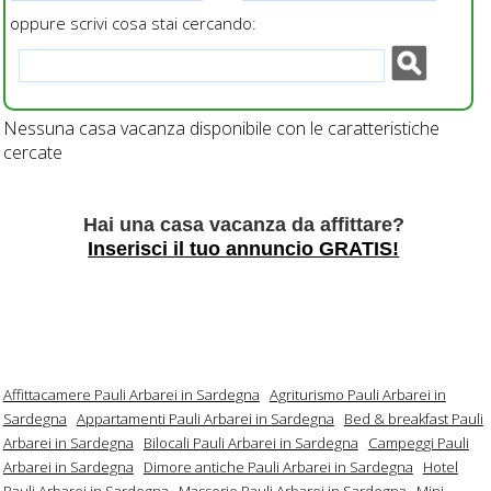
oppure scrivi cosa stai cercando:
Nessuna casa vacanza disponibile con le caratteristiche
cercate
Hai una casa vacanza da affittare?
Inserisci il tuo annuncio GRATIS!
Affittacamere Pauli Arbarei in Sardegna
Agriturismo Pauli Arbarei in
Sardegna
Appartamenti Pauli Arbarei in Sardegna
Bed & breakfast Pauli
Arbarei in Sardegna
Bilocali Pauli Arbarei in Sardegna
Campeggi Pauli
Arbarei in Sardegna
Dimore antiche Pauli Arbarei in Sardegna
Hotel
Pauli Arbarei in Sardegna
Masserie Pauli Arbarei in Sardegna
Mini-