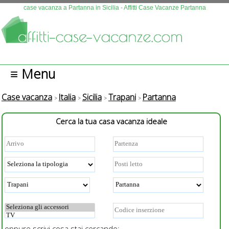
Questo sito fa uso di cookies. Continuando la navigazione se n
case vacanza a Partanna in Sicilia - Affitti Case Vacanze Partanna
autorizza l'uso.
Più info
OK
≡ Menu
Case vacanza
Italia
Sicilia
Trapani
Partanna
Cerca la tua casa vacanza ideale
oppure scrivi cosa stai cercando: