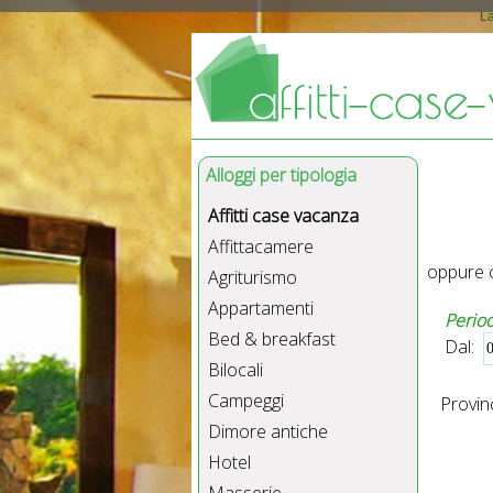
La
Alloggi per tipologia
Affitti case vacanza
Affittacamere
oppure c
Agriturismo
Appartamenti
Perio
Bed & breakfast
Dal:
Bilocali
Campeggi
Provinc
Dimore antiche
Hotel