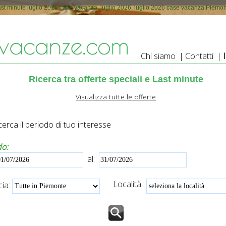
st minute luglio 2026 case vacanza, luglio 2026, luglio 2026 case vacanza Piemo
Chi siamo
|
Contatti
|
Ricerca tra offerte speciali e Last minute
Visualizza tutte le offerte
erca il periodo di tuo interesse
do:
al:
Località:
ia: