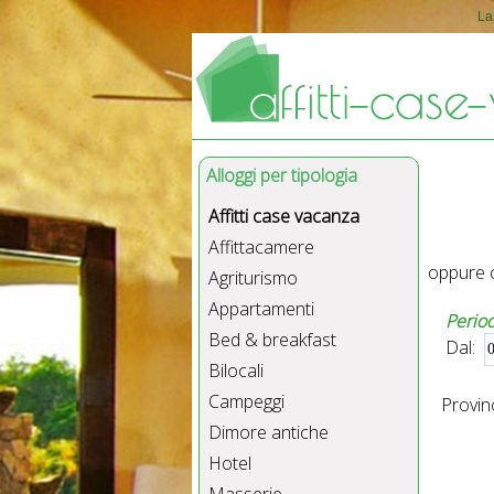
La
Alloggi per tipologia
Affitti case vacanza
Affittacamere
oppure c
Agriturismo
Appartamenti
Perio
Bed & breakfast
Dal:
Bilocali
Campeggi
Provinc
Dimore antiche
Hotel