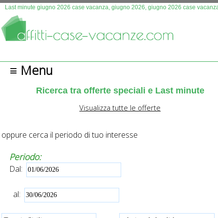
Questo sito fa uso di cookies. Continuando la navigazione 
Last minute giugno 2026 case vacanza, giugno 2026, giugno 2026 case vacanza 
autorizza l'uso.
Più info
OK
≡ Menu
Ricerca tra offerte speciali e Last minute
Visualizza tutte le offerte
oppure cerca il periodo di tuo interesse
Periodo:
Dal:
al: