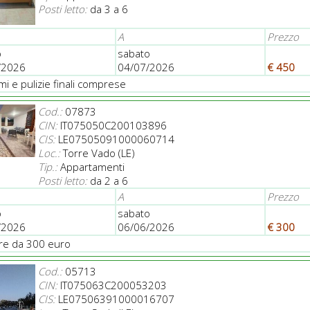
Posti letto:
da 3 a 6
A
Prezzo
o
sabato
/2026
04/07/2026
€ 450
i e pulizie finali comprese
Cod.:
07873
CIN:
IT075050C200103896
CIS:
LE07505091000060714
Loc.:
Torre Vado (LE)
Tip.:
Appartamenti
Posti letto:
da 2 a 6
A
Prezzo
o
sabato
/2026
06/06/2026
€ 300
ire da 300 euro
Cod.:
05713
CIN:
IT075063C200053203
CIS:
LE07506391000016707