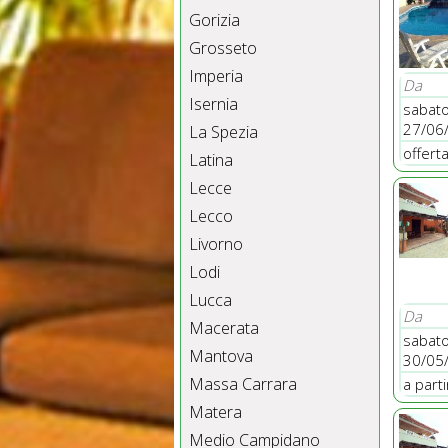
Gorizia
Grosseto
Imperia
Da
Isernia
sabat
27/06
La Spezia
offert
Latina
Lecce
Lecco
Livorno
Lodi
Lucca
Da
Macerata
sabat
Mantova
30/05
Massa Carrara
a part
Matera
Medio Campidano