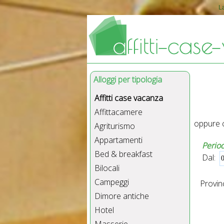
L
Alloggi per tipologia
Affitti case vacanza
Affittacamere
oppure c
Agriturismo
Appartamenti
Perio
Bed & breakfast
Dal:
Bilocali
Campeggi
Provinc
Dimore antiche
Hotel