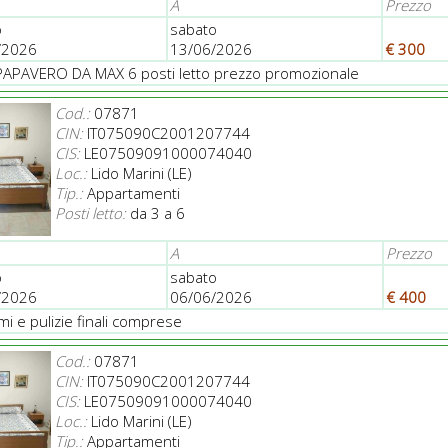
A
Prezzo
o
sabato
/2026
13/06/2026
€ 300
PAPAVERO DA MAX 6 posti letto prezzo promozionale
Cod.:
07871
CIN:
IT075090C2001207744
CIS:
LE07509091000074040
Loc.:
Lido Marini (LE)
Tip.:
Appartamenti
Posti letto:
da 3 a 6
A
Prezzo
o
sabato
/2026
06/06/2026
€ 400
i e pulizie finali comprese
Cod.:
07871
CIN:
IT075090C2001207744
CIS:
LE07509091000074040
Loc.:
Lido Marini (LE)
Tip.:
Appartamenti