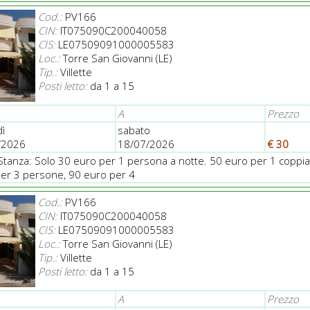
Cod.:
PV166
CIN:
IT075090C200040058
CIS:
LE07509091000005583
Loc.:
Torre San Giovanni (LE)
Tip.:
Villette
Posti letto:
da 1 a 15
A
Prezzo
ì
sabato
/2026
18/07/2026
€ 30
Stanza: Solo 30 euro per 1 persona a notte. 50 euro per 1 coppia
er 3 persone, 90 euro per 4
Cod.:
PV166
CIN:
IT075090C200040058
CIS:
LE07509091000005583
Loc.:
Torre San Giovanni (LE)
Tip.:
Villette
Posti letto:
da 1 a 15
A
Prezzo