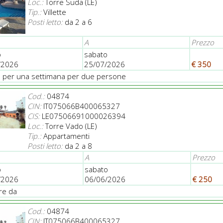
Loc.:
Torre Suda (LE)
Tip.:
Villette
Posti letto:
da 2 a 6
A
Prezzo
o
sabato
/2026
25/07/2026
€ 350
a per una settimana per due persone
Cod.:
04874
CIN:
IT075066B400065327
CIS:
LE07506691000026394
Loc.:
Torre Vado (LE)
Tip.:
Appartamenti
Posti letto:
da 2 a 8
A
Prezzo
o
sabato
/2026
06/06/2026
€ 250
ire da
Cod.:
04874
CIN:
IT075066B400065327