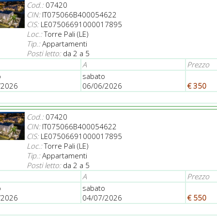
Cod.:
07420
CIN:
IT075066B400054622
CIS:
LE07506691000017895
Loc.:
Torre Pali (LE)
Tip.:
Appartamenti
Posti letto:
da 2 a 5
A
Prezzo
o
sabato
/2026
06/06/2026
€ 350
Cod.:
07420
CIN:
IT075066B400054622
CIS:
LE07506691000017895
Loc.:
Torre Pali (LE)
Tip.:
Appartamenti
Posti letto:
da 2 a 5
A
Prezzo
o
sabato
/2026
04/07/2026
€ 550