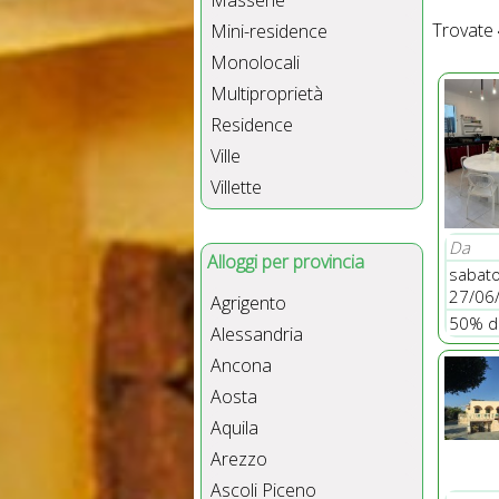
Masserie
Trovate
Mini-residence
Monolocali
Multiproprietà
Residence
Ville
Villette
Da
Alloggi per provincia
sabat
27/06
Agrigento
50% d
Alessandria
Ancona
Aosta
Aquila
Arezzo
Ascoli Piceno