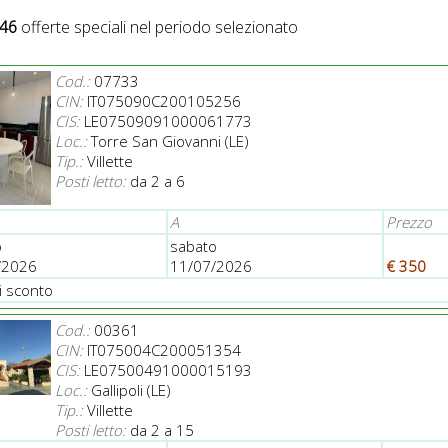
46
offerte speciali nel periodo selezionato
Cod.:
07733
CIN:
IT075090C200105256
CIS:
LE07509091000061773
Loc.:
Torre San Giovanni (LE)
Tip.:
Villette
Posti letto:
da 2 a 6
A
Prezzo
o
sabato
/2026
11/07/2026
€ 350
i sconto
Cod.:
00361
CIN:
IT075004C200051354
CIS:
LE07500491000015193
Loc.:
Gallipoli (LE)
Tip.:
Villette
Posti letto:
da 2 a 15