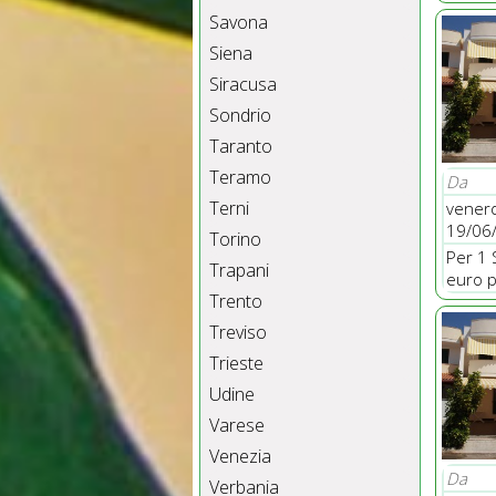
Savona
Siena
Siracusa
Sondrio
Taranto
Teramo
Da
Terni
venerd
19/06
Torino
Per 1 
Trapani
euro p
Trento
Treviso
Trieste
Udine
Varese
Venezia
Da
Verbania