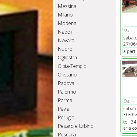
Messina
Milano
Modena
Da
Napoli
sabat
Novara
27/06
Nuoro
a part
Ogliastra
Olbia-Tempio
Oristano
Padova
Palermo
Parma
Da
sabat
Pavia
30/05
Perugia
tel. 3
Pesaro e Urbino
aria c
Pescara