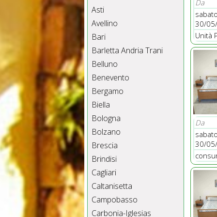
Da
Asti
sabat
Avellino
30/05
Unità 
Bari
Barletta Andria Trani
Belluno
Benevento
Bergamo
Biella
Bologna
Da
Bolzano
sabat
30/05
Brescia
consum
Brindisi
Cagliari
Caltanisetta
Campobasso
Carbonia-Iglesias