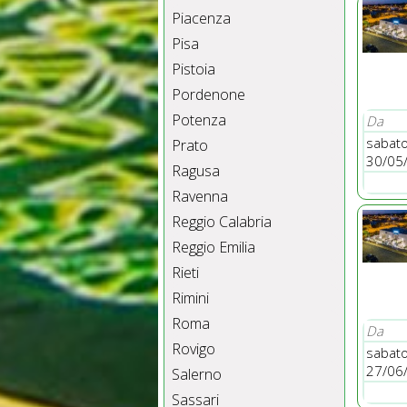
Piacenza
Pisa
Pistoia
Pordenone
Potenza
Da
sabat
Prato
30/05
Ragusa
Ravenna
Reggio Calabria
Reggio Emilia
Rieti
Rimini
Roma
Da
Rovigo
sabat
27/06
Salerno
Sassari