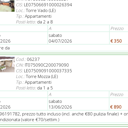
CIS:
LE07506691000026394
Loc.:
Torre Vado (LE)
Tip.:
Appartamenti
Posti letto:
da 2 a 8
A
Prezzo
o
sabato
/2026
04/07/2026
€ 350
ire da
Cod.:
06237
CIN:
IT075090C200079090
CIS:
LE07509091000037335
Loc.:
Torre Mozza (LE)
Tip.:
Appartamenti
Posti letto:
da 1 a 5
A
Prezzo
o
sabato
/2026
13/06/2026
€ 890
496191782, prezzo tutto incluso (incl. anche €80 pulizia finale) + 
ondizionata (valore €70/settim.)