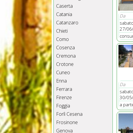
Caserta
Catania
Da
Catanzaro
sabat
27/06
Chieti
consum
Como
Cosenza
Cremona
Crotone
Cuneo
Enna
Da
Ferrara
sabat
Firenze
30/05
a part
Foggia
Forlì Cesena
Frosinone
Genova