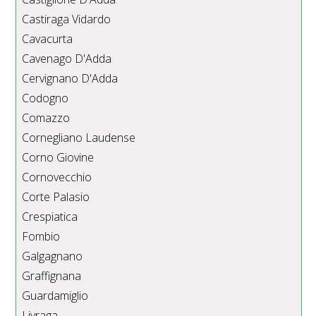
Castiraga Vidardo
Cavacurta
Cavenago D'Adda
Cervignano D'Adda
Codogno
Comazzo
Cornegliano Laudense
Corno Giovine
Cornovecchio
Corte Palasio
Crespiatica
Fombio
Galgagnano
Graffignana
Guardamiglio
Livraga