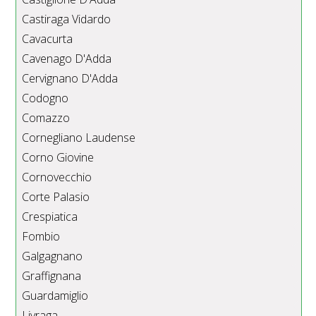
Castiraga Vidardo
Cavacurta
Cavenago D'Adda
Cervignano D'Adda
Codogno
Comazzo
Cornegliano Laudense
Corno Giovine
Cornovecchio
Corte Palasio
Crespiatica
Fombio
Galgagnano
Graffignana
Guardamiglio
Livraga