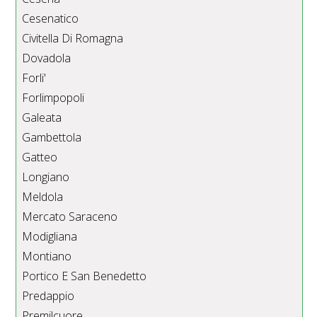
Cesenatico
Civitella Di Romagna
Dovadola
Forli'
Forlimpopoli
Galeata
Gambettola
Gatteo
Longiano
Meldola
Mercato Saraceno
Modigliana
Montiano
Portico E San Benedetto
Predappio
Premilcuore