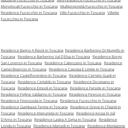
Monolocali Fucecchio in Toscana
Multiproprietà Fucecchio in Toscana
Residence Fucecchio in Toscana
Ville Fucecchio in Toscana
Villette
Fucecchio in Toscana
Residence Bagno A Ripoli in Toscana
Residence Barberino Di Mugello in
Toscana
Residence Barberino Val D'Elsa in Toscana
Residence Borgo
San Lorenzo in Toscana
Residence Calenzano in Toscana
Residence
Campi Bisenzio in Toscana
Residence Capraia E Limite in Toscana
Residence Castelfiorentino in Toscana
Residence Cerreto Guidi in
Toscana
Residence Certaldo in Toscana
Residence Dicomano in
Toscana
Residence Empoli in Toscana
Residence Fiesole in Toscana
Residence Figline Valdarno in Toscana
Residence Firenze in Toscana
Residence Firenzuola in Toscana
Residence Fucecchio in Toscana
Residence Gambassi Terme in Toscana
Residence Greve In Chianti in
Toscana
Residence Impruneta in Toscana
Residence Incisa In Val
D'Arno in Toscana
Residence Lastra A Signa in Toscana
Residence
Londa in Toscana
Residence Marradi in Toscana
Residence Montaione