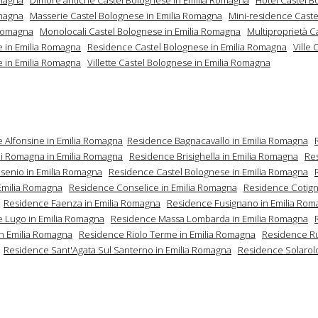
magna
Masserie Castel Bolognese in Emilia Romagna
Mini-residence Cast
 Romagna
Monolocali Castel Bolognese in Emilia Romagna
Multiproprietà C
 in Emilia Romagna
Residence Castel Bolognese in Emilia Romagna
Ville 
 in Emilia Romagna
Villette Castel Bolognese in Emilia Romagna
 Alfonsine in Emilia Romagna
Residence Bagnacavallo in Emilia Romagna
i Romagna in Emilia Romagna
Residence Brisighella in Emilia Romagna
Re
lsenio in Emilia Romagna
Residence Castel Bolognese in Emilia Romagna
 Emilia Romagna
Residence Conselice in Emilia Romagna
Residence Cotigno
Residence Faenza in Emilia Romagna
Residence Fusignano in Emilia Ro
 Lugo in Emilia Romagna
Residence Massa Lombarda in Emilia Romagna
n Emilia Romagna
Residence Riolo Terme in Emilia Romagna
Residence Rus
Residence Sant'Agata Sul Santerno in Emilia Romagna
Residence Solarolo