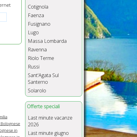
ernet
Cotignola
Faenza
Fusignano
Lugo
Massa Lombarda
Ravenna
Riolo Terme
Russi
Sant'Agata Sul
Santerno
Solarolo
Offerte speciali
milia
Last minute vacanze
l Bolognese
2026
ognese in
Last minute giugno
olognese in