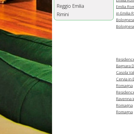
Reggio Emilia
Emilia Ro
in Emilia
Rimini
Bolognese
Bolognese
Residence
Bagnara D
Casola Va
Cervia in
Romagna
Residence
Ravenna i
Romagna
Romagna