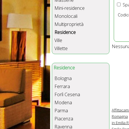
Masserie
Spa
Mini-residence
Codic
Monolocali
Multiproprietà
Residence
Ville
Nessuna 
Villette
Residence
Bologna
Ferrara
Forlì Cesena
Modena
Affittaca
Parma
Romagna
Piacenza
in Emilia
Ravenna
Emilia Ro