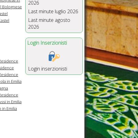
2026
el Bolognese
Last minute luglio 2026
astel
Last minute agosto
Castel
2026
Login Inserzionisti
Residence
sidence
Login inserzionisti
Residence
la in Emilia
magna
Residence
si in Emilia
 in Emilia