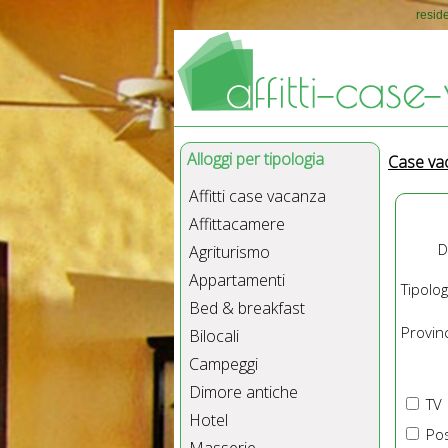
resid
Alloggi per tipologia
Case va
Affitti case vacanza
Affittacamere
D
Agriturismo
Appartamenti
Tipolog
Bed & breakfast
Provinc
Bilocali
Campeggi
Dimore antiche
TV
Hotel
Pos