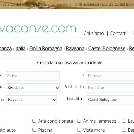
ence a Castel Bolognese in Emilia Romagna - affitti residence vacanze Castel Bol
Chi siamo
|
Contatti
|
canza
Italia
Emilia Romagna
Ravenna
Castel Bolognese
R
Cerca la tua casa vacanza ideale
al:
al:
ia:
Posti letto:
Località:
ia:
Aria condizionata
Animali ammessi
Lav
to auto
Piscina
Vista mare
Ba