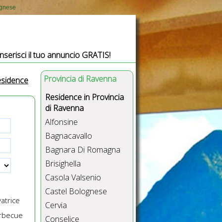
ognese
Inserisci il tuo annuncio GRATIS!
Provincia di Ravenna
esidence
Residence in Provincia
di Ravenna
Alfonsine
Bagnacavallo
Bagnara Di Romagna
Brisighella
Casola Valsenio
Castel Bolognese
atrice
Cervia
rbecue
Conselice