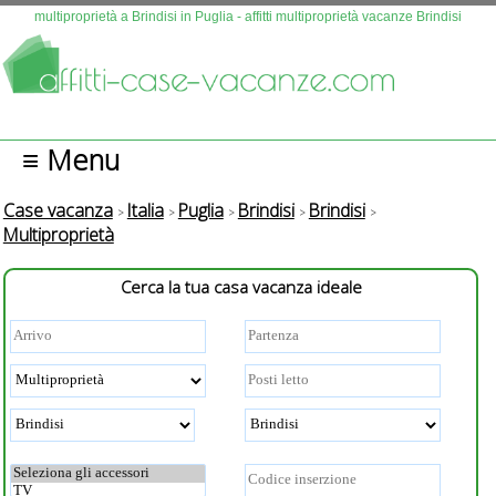
Questo sito fa uso di cookies. Continuando la navigazione se n
multiproprietà a Brindisi in Puglia - affitti multiproprietà vacanze Brindisi
autorizza l'uso.
Più info
OK
≡ Menu
Case vacanza
Italia
Puglia
Brindisi
Brindisi
Multiproprietà
Cerca la tua casa vacanza ideale