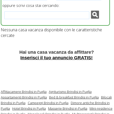
oppure scrivi cosa stai cercando:
Nessuna casa vacanza disponibile con le caratteristiche
cercate
Hai una casa vacanza da affittare?
Inserisci il tuo annuncio GRATIS!
Affittacamere Brindisi in Puglia
Agriturismo Brindisi in Puglia
Appartamenti Brindisi in Puglia
Bed & breakfast Brindisi in Puglia
Bilocali
Brindisi in Puglia
Campeggi Brindisi in Puglia
Dimore antiche Brindisi in
Puglia
Hotel Brindisi in Puglia
Masserie Brindisi in Puglia
Mini-residence
Brindisi in Puglia
Monolocali Brindisi in Puglia
Multiproprietà Brindisi in