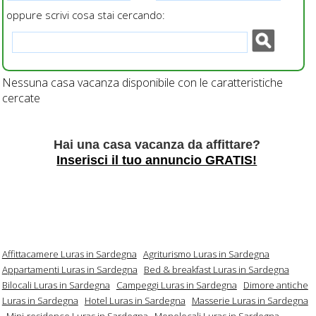
oppure scrivi cosa stai cercando:
Nessuna casa vacanza disponibile con le caratteristiche
cercate
Hai una casa vacanza da affittare?
Inserisci il tuo annuncio GRATIS!
Affittacamere Luras in Sardegna
Agriturismo Luras in Sardegna
Appartamenti Luras in Sardegna
Bed & breakfast Luras in Sardegna
Bilocali Luras in Sardegna
Campeggi Luras in Sardegna
Dimore antiche
Luras in Sardegna
Hotel Luras in Sardegna
Masserie Luras in Sardegna
Mini-residence Luras in Sardegna
Monolocali Luras in Sardegna