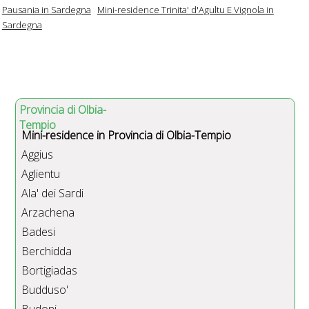
Pausania in Sardegna
Mini-residence Trinita' d'Agultu E Vignola in
Sardegna
Provincia di Olbia-
Tempio
Mini-residence in Provincia di Olbia-Tempio
Aggius
Aglientu
Ala' dei Sardi
Arzachena
Badesi
Berchidda
Bortigiadas
Budduso'
Budoni