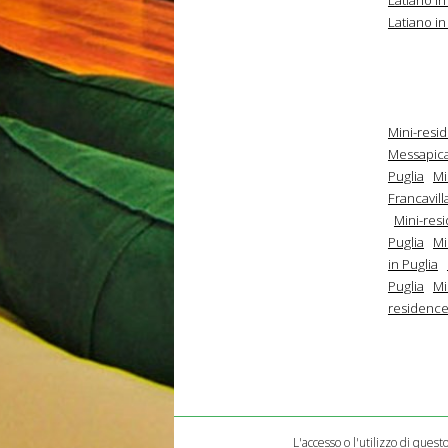
Latiano in
Mini-resid
Messapica
Puglia
Mi
Francavill
Mini-resi
Puglia
Mi
in Puglia
Puglia
Mi
residence
L'accesso o l'utilizzo di quest