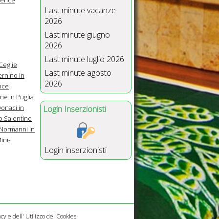
Last minute vacanze
2026
Last minute giugno
2026
Last minute luglio 2026
Ceglie
Last minute agosto
ernino in
2026
nce
e in Puglia
onaci in
Login Inserzionisti
o Salentino
 Normanni in
ini-
Login inserzionisti
acy
e dell'
Utilizzo dei Cookies