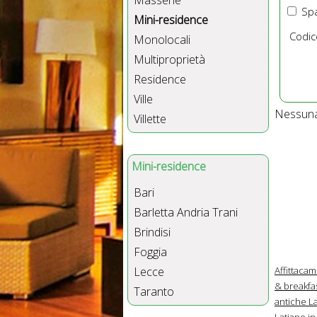
Masserie
Spa
Mini-residence
Codic
Monolocali
Multiproprietà
Residence
Ville
Nessuna 
Villette
Mini-residence
Bari
Barletta Andria Trani
Brindisi
Foggia
Affittacam
Lecce
& breakfas
Taranto
antiche La
Latiano in