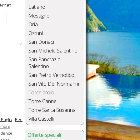
ernet
Latiano
Mesagne
Oria
Ostuni
San Donaci
San Michele Salentino
San Pancrazio
Salentino
San Pietro Vernotico
San Vito Dei Normanni
Torchiarolo
Torre Canne
Torre Santa Susanna
Villa Castelli
 Puglia
Bed
imore
sidence
Offerte speciali
dence