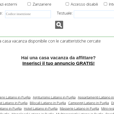
zi esterni
Zanzariere
Accesso disabili
Int
e:
Testuale:
casa vacanza disponibile con le caratteristiche cercate
Hai una casa vacanza da affittare?
Inserisci il tuo annuncio GRATIS!
ere Latiano in Puglia
Agriturismo Latiano in Puglia
Appartamenti Latiano in
t Latiano in Puglia
Bilocali Latiano in Puglia
Campeggi Latiano in Puglia
D
tiano in Puglia
Hotel Latiano in Puglia
Masserie Latiano in Puglia
Mini-re
 Puglia
Monolocali Latiano in Puglia
Multiproprietà Latiano in Puglia
Resi