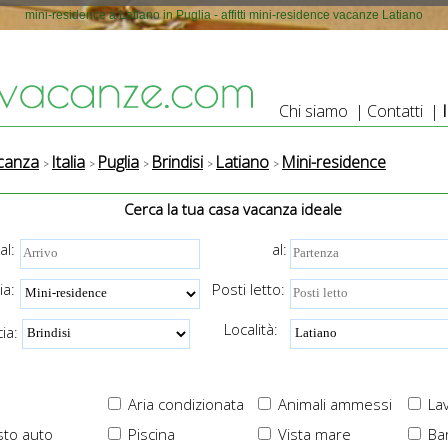
mini-residence a Latiano in Puglia - affitti mini-residence vacanze Latiano
Chi siamo
|
Contatti
|
canza
Italia
Puglia
Brindisi
Latiano
Mini-residence
Cerca la tua casa vacanza ideale
al:
al:
ia:
Posti letto:
Località:
ia:
Aria condizionata
Animali ammessi
Lav
to auto
Piscina
Vista mare
Ba