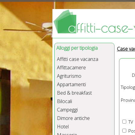
Alloggi per tipologia
Case va
Affitti case vacanza
Affittacamere
D
Agriturismo
Appartamenti
Tipolog
Bed & breakfast
Provinc
Bilocali
Campeggi
Dimore antiche
TV
Hotel
Pos