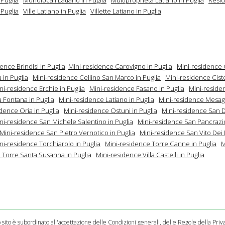
 Puglia
Ville Latiano in Puglia
Villette Latiano in Puglia
ence Brindisi in Puglia
Mini-residence Carovigno in Puglia
Mini-residence 
 in Puglia
Mini-residence Cellino San Marco in Puglia
Mini-residence Cist
ni-residence Erchie in Puglia
Mini-residence Fasano in Puglia
Mini-reside
a Fontana in Puglia
Mini-residence Latiano in Puglia
Mini-residence Mesagn
dence Oria in Puglia
Mini-residence Ostuni in Puglia
Mini-residence San D
ni-residence San Michele Salentino in Puglia
Mini-residence San Pancrazi
Mini-residence San Pietro Vernotico in Puglia
Mini-residence San Vito Dei
ni-residence Torchiarolo in Puglia
Mini-residence Torre Canne in Puglia
M
 Torre Santa Susanna in Puglia
Mini-residence Villa Castelli in Puglia
o sito è subordinato all'accettazione delle
Condizioni generali
, delle
Regole della Priv