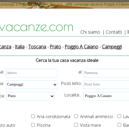
campeggi a Poggio A Caiano in Toscana - affitti campeggi vacanze Poggio A Caian
Chi siamo
|
Contatti
|
canza
Italia
Toscana
Prato
Poggio A Caiano
Campeggi
Cerca la tua casa vacanza ideale
al:
al:
ia:
Posti letto:
Località:
ia:
Aria condizionata
Animali ammessi
Lav
to auto
Piscina
Vista mare
Ba