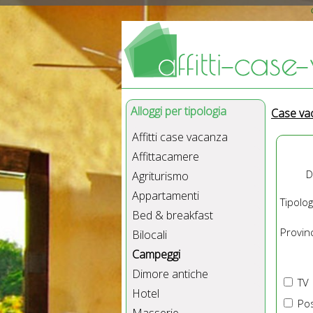
Alloggi per tipologia
Case va
Affitti case vacanza
Affittacamere
D
Agriturismo
Appartamenti
Tipolog
Bed & breakfast
Provinc
Bilocali
Campeggi
Dimore antiche
TV
Hotel
Pos