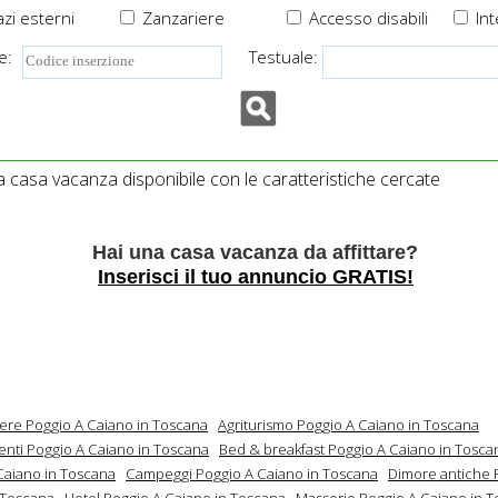
zi esterni
Zanzariere
Accesso disabili
Int
e:
Testuale:
casa vacanza disponibile con le caratteristiche cercate
Hai una casa vacanza da affittare?
Inserisci il tuo annuncio GRATIS!
mere Poggio A Caiano in Toscana
Agriturismo Poggio A Caiano in Toscana
nti Poggio A Caiano in Toscana
Bed & breakfast Poggio A Caiano in Tosca
Caiano in Toscana
Campeggi Poggio A Caiano in Toscana
Dimore antiche 
 Toscana
Hotel Poggio A Caiano in Toscana
Masserie Poggio A Caiano in 