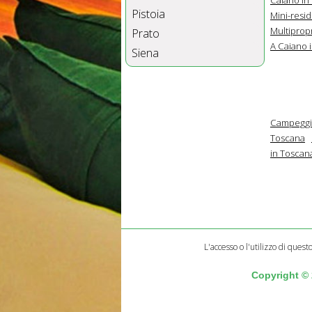
Pistoia
Mini-resi
Multiprop
Prato
A Caiano 
Siena
Campeggi 
Toscana
in Toscan
L'accesso o l'utilizzo di quest
Copyright ©