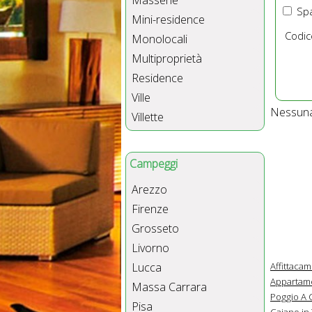
Masserie
Spa
Mini-residence
Codic
Monolocali
Multiproprietà
Residence
Ville
Nessuna 
Villette
Campeggi
Arezzo
Firenze
Grosseto
Livorno
Affittaca
Lucca
Appartame
Massa Carrara
Poggio A 
Pisa
Caiano in