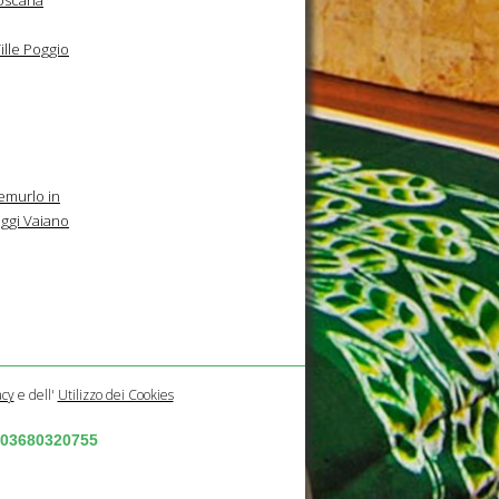
ille Poggio
murlo in
gi Vaiano
acy
e dell'
Utilizzo dei Cookies
a 03680320755