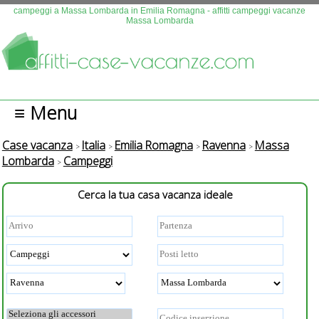
Questo sito fa uso di cookies. Continuando la navigazione se n
campeggi a Massa Lombarda in Emilia Romagna - affitti campeggi vacanze
Massa Lombarda
autorizza l'uso.
Più info
OK
≡ Menu
Case vacanza
Italia
Emilia Romagna
Ravenna
Massa
Lombarda
Campeggi
Cerca la tua casa vacanza ideale