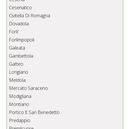
Cesenatico
Civitella Di Romagna
Dovadola
Forli'
Forlimpopoli
Galeata
Gambettola
Gatteo
Longiano
Meldola
Mercato Saraceno
Modigliana
Montiano
Portico E San Benedetto
Predappio
Premilcuore