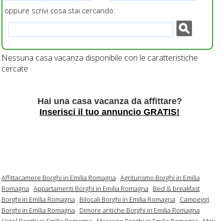
oppure scrivi cosa stai cercando:
Nessuna casa vacanza disponibile con le caratteristiche
cercate
Hai una casa vacanza da affittare?
Inserisci il tuo annuncio GRATIS!
Affittacamere Borghi in Emilia Romagna
Agriturismo Borghi in Emilia
Romagna
Appartamenti Borghi in Emilia Romagna
Bed & breakfast
Borghi in Emilia Romagna
Bilocali Borghi in Emilia Romagna
Campeggi
Borghi in Emilia Romagna
Dimore antiche Borghi in Emilia Romagna
Hotel Borghi in Emilia Romagna
Masserie Borghi in Emilia Romagna
Mini-