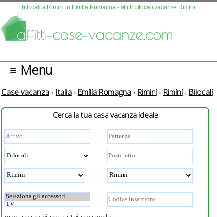
Questo sito fa uso di cookies. Continuando la navigazione se n
bilocali a Rimini in Emilia Romagna - affitti bilocali vacanze Rimini
autorizza l'uso.
Più info
OK
≡ Menu
Case vacanza
Italia
Emilia Romagna
Rimini
Rimini
Bilocali
Cerca la tua casa vacanza ideale
oppure scrivi cosa stai cercando: