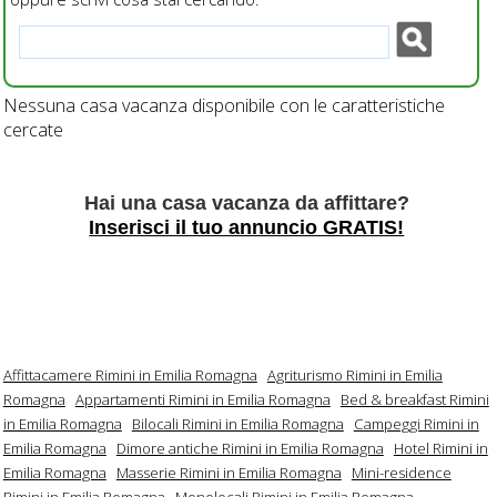
Nessuna casa vacanza disponibile con le caratteristiche
cercate
Hai una casa vacanza da affittare?
Inserisci il tuo annuncio GRATIS!
Affittacamere Rimini in Emilia Romagna
Agriturismo Rimini in Emilia
Romagna
Appartamenti Rimini in Emilia Romagna
Bed & breakfast Rimini
in Emilia Romagna
Bilocali Rimini in Emilia Romagna
Campeggi Rimini in
Emilia Romagna
Dimore antiche Rimini in Emilia Romagna
Hotel Rimini in
Emilia Romagna
Masserie Rimini in Emilia Romagna
Mini-residence
Rimini in Emilia Romagna
Monolocali Rimini in Emilia Romagna