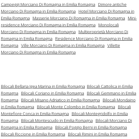
Campeggi Morciano Di Romagna in Emilia Romagna
Dimore antiche
Morciano Di Romagna in Emilia Romagna
Hotel Morciano Di Romagna in
Emilia Romagna
Masserie Morciano Di Romagna in Emilia Romagna
Mini-
residence Morciano Di Romagna in Emilia Romagna
Monolocali
Morciano Di Romagna in Emilia Romagna
Multiproprietà Morciano Di
Romagna in Emilia Romagna
Residence Morciano Di Romagna in Emilia
Romagna
Ville Morciano Di Romagna in Emilia Romagna
Villette
Morciano Di Romagna in Emilia Romagna
Bilocali Bellaria Igea Marina in Emilia Romagna
Bilocali Cattolica in Emilia
Romagna
Bilocali Coriano in Emilia Romagna
Bilocali Gemmano in Emilia
Romagna
Bilocali Misano Adriatico in Emilia Romagna
Bilocali Mondaino
in Emilia Romagna
Bilocali Monte Colombo in Emilia Romagna
Bilocali
Montefiore Conca in Emilia Romagna
Bilocali Montegridolfo in Emilia
Romagna
Bilocali Montescudo in Emilia Romagna
Bilocali Morciano Di
Romagna in Emilia Romagna
Bilocali Poggio Berni in Emilia Romagna
Bilocali Riccione in Emilia Romagna
Bilocali Rimini in Emilia Romagna