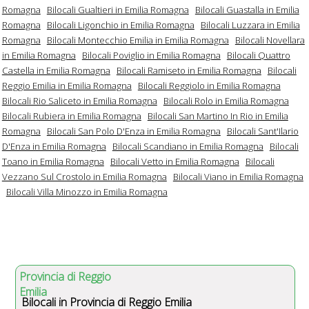
Romagna
Bilocali Gualtieri in Emilia Romagna
Bilocali Guastalla in Emilia
Romagna
Bilocali Ligonchio in Emilia Romagna
Bilocali Luzzara in Emilia
Romagna
Bilocali Montecchio Emilia in Emilia Romagna
Bilocali Novellara
in Emilia Romagna
Bilocali Poviglio in Emilia Romagna
Bilocali Quattro
Castella in Emilia Romagna
Bilocali Ramiseto in Emilia Romagna
Bilocali
Reggio Emilia in Emilia Romagna
Bilocali Reggiolo in Emilia Romagna
Bilocali Rio Saliceto in Emilia Romagna
Bilocali Rolo in Emilia Romagna
Bilocali Rubiera in Emilia Romagna
Bilocali San Martino In Rio in Emilia
Romagna
Bilocali San Polo D'Enza in Emilia Romagna
Bilocali Sant'Ilario
D'Enza in Emilia Romagna
Bilocali Scandiano in Emilia Romagna
Bilocali
Toano in Emilia Romagna
Bilocali Vetto in Emilia Romagna
Bilocali
Vezzano Sul Crostolo in Emilia Romagna
Bilocali Viano in Emilia Romagna
Bilocali Villa Minozzo in Emilia Romagna
Provincia di Reggio
Emilia
Bilocali in Provincia di Reggio Emilia