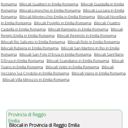
Romagna
Bilocali Gualtieri in Emilia Romagna
Bilocali Guastalla in Emilia
Romagna
Bilocali Ligonchio in Emilia Romagna
Bilocali Luzzara in Emilia
Romagna
Bilocali Montecchio Emilia in Emilia Romagna
Bilocali Novellara
in Emilia Romagna
Bilocali Poviglio in Emilia Romagna
Bilocali Quattro
Castella in Emilia Romagna
Bilocali Ramiseto in Emilia Romagna
Bilocali
Reggio Emilia in Emilia Romagna
Bilocali Reggiolo in Emilia Romagna
Bilocali Rio Saliceto in Emilia Romagna
Bilocali Rolo in Emilia Romagna
Bilocali Rubiera in Emilia Romagna
Bilocali San Martino In Rio in Emilia
Romagna
Bilocali San Polo D'Enza in Emilia Romagna
Bilocali Sant'Ilario
D'Enza in Emilia Romagna
Bilocali Scandiano in Emilia Romagna
Bilocali
Toano in Emilia Romagna
Bilocali Vetto in Emilia Romagna
Bilocali
Vezzano Sul Crostolo in Emilia Romagna
Bilocali Viano in Emilia Romagna
Bilocali Villa Minozzo in Emilia Romagna
Provincia di Reggio
Emilia
Bilocali in Provincia di Reggio Emilia