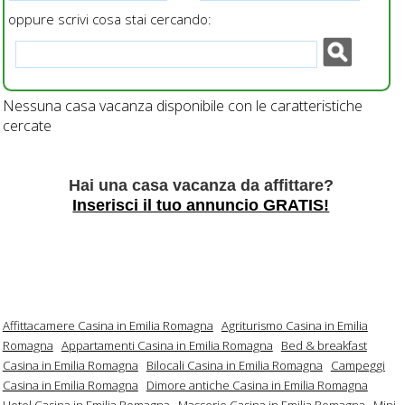
oppure scrivi cosa stai cercando:
Nessuna casa vacanza disponibile con le caratteristiche
cercate
Hai una casa vacanza da affittare?
Inserisci il tuo annuncio GRATIS!
Affittacamere Casina in Emilia Romagna
Agriturismo Casina in Emilia
Romagna
Appartamenti Casina in Emilia Romagna
Bed & breakfast
Casina in Emilia Romagna
Bilocali Casina in Emilia Romagna
Campeggi
Casina in Emilia Romagna
Dimore antiche Casina in Emilia Romagna
Hotel Casina in Emilia Romagna
Masserie Casina in Emilia Romagna
Mini-