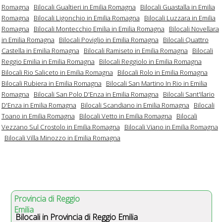
Romagna
Bilocali Gualtieri in Emilia Romagna
Bilocali Guastalla in Emilia
Romagna
Bilocali Ligonchio in Emilia Romagna
Bilocali Luzzara in Emilia
Romagna
Bilocali Montecchio Emilia in Emilia Romagna
Bilocali Novellara
in Emilia Romagna
Bilocali Poviglio in Emilia Romagna
Bilocali Quattro
Castella in Emilia Romagna
Bilocali Ramiseto in Emilia Romagna
Bilocali
Reggio Emilia in Emilia Romagna
Bilocali Reggiolo in Emilia Romagna
Bilocali Rio Saliceto in Emilia Romagna
Bilocali Rolo in Emilia Romagna
Bilocali Rubiera in Emilia Romagna
Bilocali San Martino In Rio in Emilia
Romagna
Bilocali San Polo D'Enza in Emilia Romagna
Bilocali Sant'Ilario
D'Enza in Emilia Romagna
Bilocali Scandiano in Emilia Romagna
Bilocali
Toano in Emilia Romagna
Bilocali Vetto in Emilia Romagna
Bilocali
Vezzano Sul Crostolo in Emilia Romagna
Bilocali Viano in Emilia Romagna
Bilocali Villa Minozzo in Emilia Romagna
Provincia di Reggio
Emilia
Bilocali in Provincia di Reggio Emilia