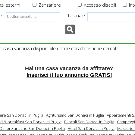
zi esterni
Zanzariere
Accesso disabili
Int
e:
Testuale:
casa vacanza disponibile con le caratteristiche cercate
Hai una casa vacanza da affittare?
Inserisci il tuo annuncio GRATIS!
ere San Donaci in Puglia
Agriturismo San Donaci in Puglia
Appartamenti S
d & breakfast San Donaci in Puglia
Bilocali San Donaci in Puglia
Campeggi
Dimore antiche San Donaci in Puglia
Hotel San Donaci in Puglia
Masserie
Mini-residence San Donaci in Puglia
Monolocali San Donaci in Puglia
Mult