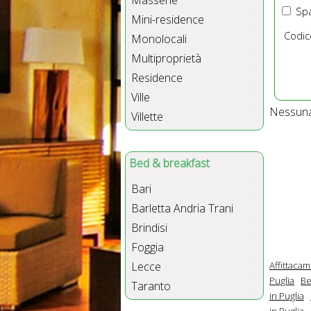
Masserie
Spa
Mini-residence
Codic
Monolocali
Multiproprietà
Residence
Ville
Nessuna 
Villette
Bed & breakfast
Bari
Barletta Andria Trani
Brindisi
Foggia
Affittacam
Lecce
Puglia
Be
Taranto
in Puglia
in Puglia