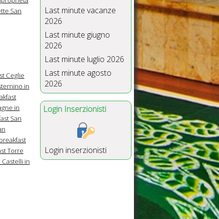
Last minute vacanze
ette San
2026
Last minute giugno
2026
Last minute luglio 2026
Last minute agosto
st Ceglie
2026
ternino in
akfast
agne in
Login Inserzionisti
ast San
an
breakfast
Login inserzionisti
st Torre
 Castelli in