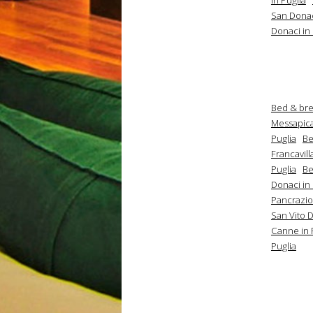
San Donac
Donaci in 
Bed & brea
Messapica
Puglia
Be
Francavill
Puglia
Be
Donaci in 
Pancrazio 
San Vito 
Canne in 
Puglia