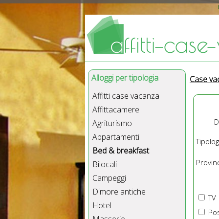
Alloggi per tipologia
Case va
Affitti case vacanza
Affittacamere
D
Agriturismo
Appartamenti
Tipolog
Bed & breakfast
Provinc
Bilocali
Campeggi
Dimore antiche
TV
Hotel
Pos