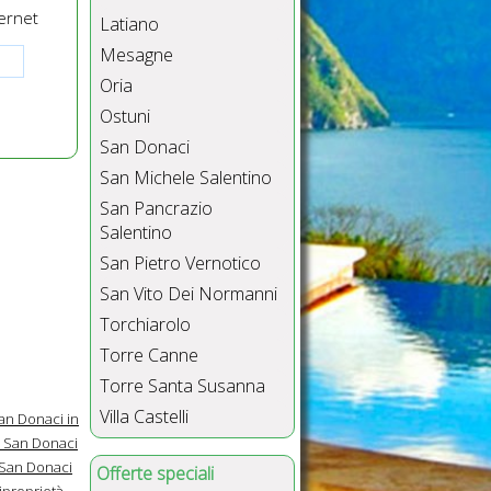
ernet
Latiano
Mesagne
Oria
Ostuni
San Donaci
San Michele Salentino
San Pancrazio
Salentino
San Pietro Vernotico
San Vito Dei Normanni
Torchiarolo
Torre Canne
Torre Santa Susanna
Villa Castelli
an Donaci in
 San Donaci
 San Donaci
Offerte speciali
iproprietà