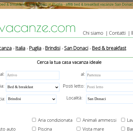
bed & breakfast a San Donaci in Puglia - affitti bed & breakfast vacanze San Donac
Chi siamo
|
Contatti
|
canza
Italia
Puglia
Brindisi
San Donaci
Bed & breakfast
Cerca la tua casa vacanza ideale
al:
al:
ia:
Posti letto:
Località:
ia:
Aria condizionata
Animali ammessi
Lav
to auto
Piscina
Vista mare
Ba