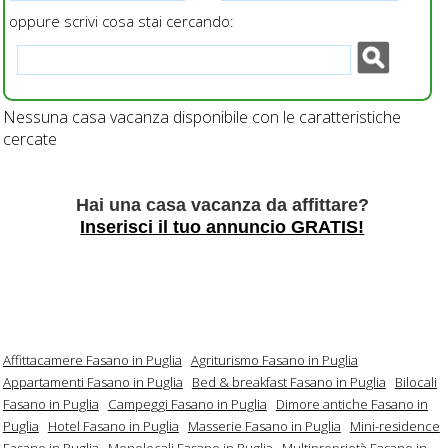
oppure scrivi cosa stai cercando:
Nessuna casa vacanza disponibile con le caratteristiche
cercate
Hai una casa vacanza da affittare?
Inserisci il tuo annuncio GRATIS!
Affittacamere Fasano in Puglia
Agriturismo Fasano in Puglia
Appartamenti Fasano in Puglia
Bed & breakfast Fasano in Puglia
Bilocali
Fasano in Puglia
Campeggi Fasano in Puglia
Dimore antiche Fasano in
Puglia
Hotel Fasano in Puglia
Masserie Fasano in Puglia
Mini-residence
Fasano in Puglia
Monolocali Fasano in Puglia
Multiproprietà Fasano in