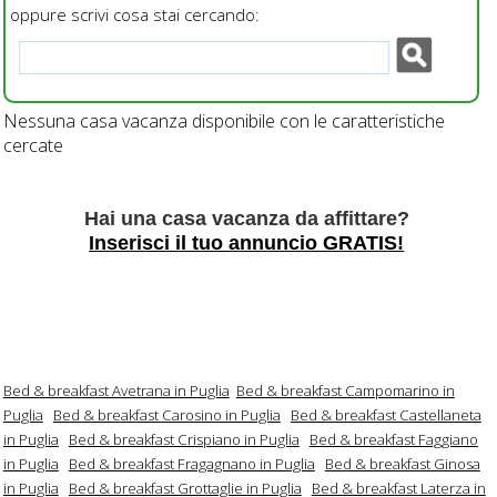
oppure scrivi cosa stai cercando:
Nessuna casa vacanza disponibile con le caratteristiche
cercate
Hai una casa vacanza da affittare?
Inserisci il tuo annuncio GRATIS!
Bed & breakfast Avetrana in Puglia
Bed & breakfast Campomarino in
Puglia
Bed & breakfast Carosino in Puglia
Bed & breakfast Castellaneta
in Puglia
Bed & breakfast Crispiano in Puglia
Bed & breakfast Faggiano
in Puglia
Bed & breakfast Fragagnano in Puglia
Bed & breakfast Ginosa
in Puglia
Bed & breakfast Grottaglie in Puglia
Bed & breakfast Laterza in