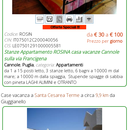
Codice:
ROSIN
da
€ 30
a
€ 100
CIN:
IT075012C200040056
Prezzo per
giorno
CIS:
LE07501291000005581
Stanze Appartamento ROSINA casa vacanze Cannole
sulla via Francigena
Cannole
,
Puglia
,
categoria:
Appartamenti
da 1 a 15 posti letto, 3 stanze letto, 6 bagni a 10000 m dal
mare; a 10000 m dalla spiaggia, Stupende spiagge di sabbia
con pineta LAGHI ALIMINI e OTRANTO
Case vacanza a
Santa Cesarea Terme
a circa
9,9 km
da
Giuggianello