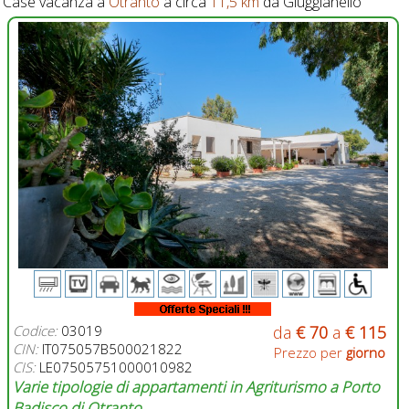
Case vacanza a
Otranto
a circa
11,5 km
da Giuggianello
Codice:
03019
da
€ 70
a
€ 115
CIN:
IT075057B500021822
Prezzo per
giorno
CIS:
LE07505751000010982
Varie tipologie di appartamenti in Agriturismo a Porto
Badisco di Otranto