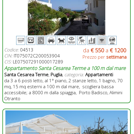
Codice:
04513
da
€ 550
a
€ 1200
CIN:
IT075072C200053904
Prezzo per
settimana
CIS:
LE07507291000017289
Appartamento Santa Cesarea Terme a 100 m dal mare
Santa Cesarea Terme
,
Puglia
,
categoria:
Appartamenti
da 3 a 6 posti letto, al 1° piano, 2 stanze letto, 1 bagno, 70
mq, 15 mq esterni a 100 m dal mare, scogliera bassa
accessibile; a 8000 m dalla spiaggia, Porto Badisco, Alimini
Otranto