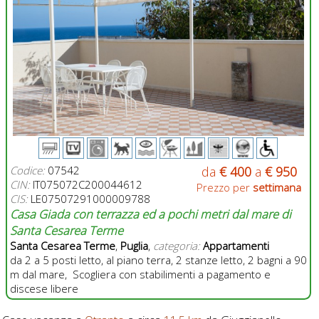
Codice:
07542
da
€ 400
a
€ 950
CIN:
IT075072C200044612
Prezzo per
settimana
CIS:
LE07507291000009788
Casa Giada con terrazza ed a pochi metri dal mare di
Santa Cesarea Terme
Santa Cesarea Terme
,
Puglia
,
categoria:
Appartamenti
da 2 a 5 posti letto, al piano terra, 2 stanze letto, 2 bagni a 90
m dal mare, Scogliera con stabilimenti a pagamento e
discese libere