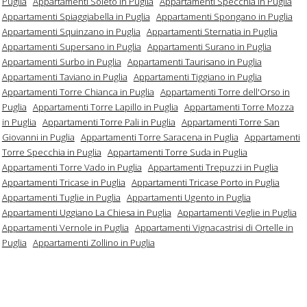
Puglia
Appartamenti Soleto in Puglia
Appartamenti Specchia in Puglia
Appartamenti Spiaggiabella in Puglia
Appartamenti Spongano in Puglia
Appartamenti Squinzano in Puglia
Appartamenti Sternatia in Puglia
Appartamenti Supersano in Puglia
Appartamenti Surano in Puglia
Appartamenti Surbo in Puglia
Appartamenti Taurisano in Puglia
Appartamenti Taviano in Puglia
Appartamenti Tiggiano in Puglia
Appartamenti Torre Chianca in Puglia
Appartamenti Torre dell'Orso in
Puglia
Appartamenti Torre Lapillo in Puglia
Appartamenti Torre Mozza
in Puglia
Appartamenti Torre Pali in Puglia
Appartamenti Torre San
Giovanni in Puglia
Appartamenti Torre Saracena in Puglia
Appartamenti
Torre Specchia in Puglia
Appartamenti Torre Suda in Puglia
Appartamenti Torre Vado in Puglia
Appartamenti Trepuzzi in Puglia
Appartamenti Tricase in Puglia
Appartamenti Tricase Porto in Puglia
Appartamenti Tuglie in Puglia
Appartamenti Ugento in Puglia
Appartamenti Uggiano La Chiesa in Puglia
Appartamenti Veglie in Puglia
Appartamenti Vernole in Puglia
Appartamenti Vignacastrisi di Ortelle in
Puglia
Appartamenti Zollino in Puglia