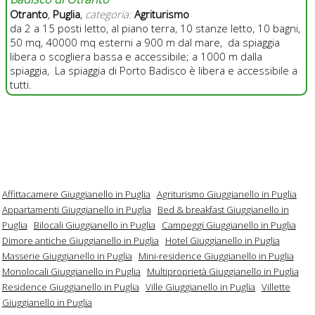
Otranto
,
Puglia
,
categoria:
Agriturismo
da 2 a 15 posti letto, al piano terra, 10 stanze letto, 10 bagni,
50 mq, 40000 mq esterni a 900 m dal mare, da spiaggia
libera o scogliera bassa e accessibile; a 1000 m dalla
spiaggia, La spiaggia di Porto Badisco è libera e accessibile a
tutti.
Affittacamere Giuggianello in Puglia
Agriturismo Giuggianello in Puglia
Appartamenti Giuggianello in Puglia
Bed & breakfast Giuggianello in
Puglia
Bilocali Giuggianello in Puglia
Campeggi Giuggianello in Puglia
Dimore antiche Giuggianello in Puglia
Hotel Giuggianello in Puglia
Masserie Giuggianello in Puglia
Mini-residence Giuggianello in Puglia
Monolocali Giuggianello in Puglia
Multiproprietà Giuggianello in Puglia
Residence Giuggianello in Puglia
Ville Giuggianello in Puglia
Villette
Giuggianello in Puglia