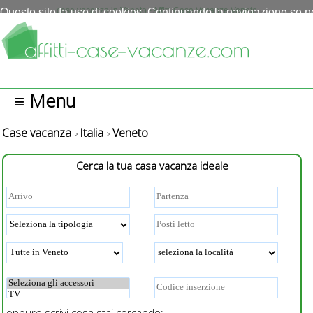
Questo sito fa uso di cookies. Continuando la navigazione se n
case vacanza in Veneto - Affitti Case Vacanze Veneto
autorizza l'uso.
Più info
OK
≡ Menu
Case vacanza
Italia
Veneto
Cerca la tua casa vacanza ideale
oppure scrivi cosa stai cercando: