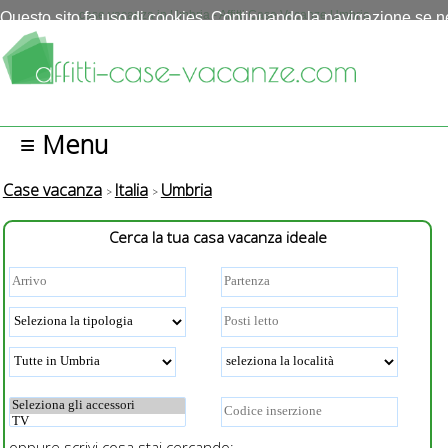
Questo sito fa uso di cookies. Continuando la navigazione se n
case vacanza in Umbria - Affitti Case Vacanze Umbria
autorizza l'uso.
Più info
OK
≡ Menu
Case vacanza
Italia
Umbria
Cerca la tua casa vacanza ideale
oppure scrivi cosa stai cercando: