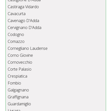
Castiraga Vidardo
Cavacurta
Cavenago D'Adda
Cervignano D'Adda
Codogno
Comazzo
Cornegliano Laudense
Corno Giovine
Cornovecchio
Corte Palasio
Crespiatica
Fombio
Galgagnano
Graffignana
Guardamiglio
Livraga