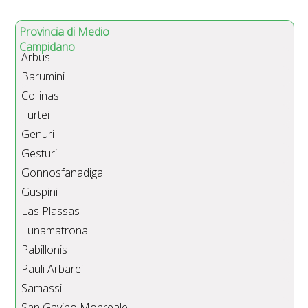
Provincia di Medio
Campidano
Arbus
Barumini
Collinas
Furtei
Genuri
Gesturi
Gonnosfanadiga
Guspini
Las Plassas
Lunamatrona
Pabillonis
Pauli Arbarei
Samassi
San Gavino Monreale