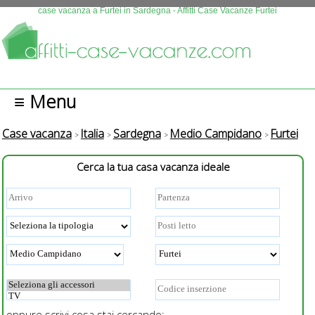
Questo sito fa uso di cookies. Continuando la navigazione se n
case vacanza a Furtei in Sardegna - Affitti Case Vacanze Furtei
autorizza l'uso.
Più info
OK
≡ Menu
Case vacanza
Italia
Sardegna
Medio Campidano
Furtei
Cerca la tua casa vacanza ideale
oppure scrivi cosa stai cercando: