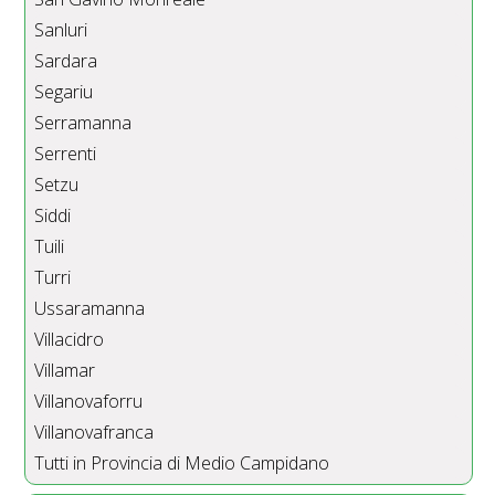
Sanluri
Sardara
Segariu
Serramanna
Serrenti
Setzu
Siddi
Tuili
Turri
Ussaramanna
Villacidro
Villamar
Villanovaforru
Villanovafranca
Tutti in Provincia di Medio Campidano