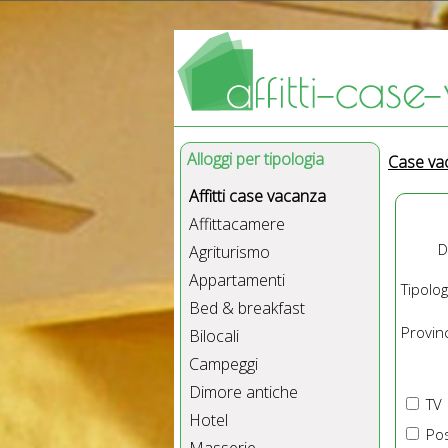
Alloggi per tipologia
Case va
Affitti case vacanza
Affittacamere
D
Agriturismo
Appartamenti
Tipolog
Bed & breakfast
Provinc
Bilocali
Campeggi
Dimore antiche
TV
Hotel
Pos