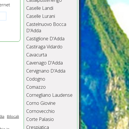
Casalpusterlengo
ernet
Caselle Landi
Caselle Lurani
Castelnuovo Bocca
D'Adda
Castiglione D'Adda
Castiraga Vidardo
Cavacurta
Cavenago D'Adda
Cervignano D'Adda
Codogno
Comazzo
Cornegliano Laudense
Corno Giovine
Cornovecchio
dia
Bilocali
Corte Palasio
Crespiatica
hio in