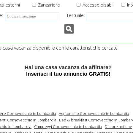
zi esterni
Zanzariere
Accesso disabili
Int
e:
Testuale:
casa vacanza disponibile con le caratteristiche cercate
Hai una casa vacanza da affittare?
Inserisci il tuo annuncio GRATIS!
mere Cornovecchio in Lombardia
Agriturismo Cornovecchio in Lombardia
nti Cornovecchio in Lombardia
Bed & breakfast Cornovecchio in Lombar
hio in Lombardia
Campeggi Cornovecchio in Lombardia
Dimore antiche
hio in Lombardia
Hotel Cornovecchio in Lombardia
Masserie Cornovecc