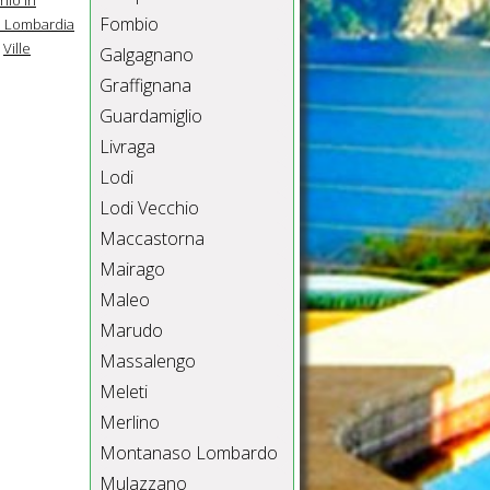
Fombio
n Lombardia
Ville
Galgagnano
Graffignana
Guardamiglio
Livraga
Lodi
Lodi Vecchio
Maccastorna
Mairago
Maleo
Marudo
Massalengo
Meleti
Merlino
Montanaso Lombardo
Mulazzano