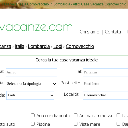
case vacanza a Cornovecchio in Lombardia - Affitti Case Vacanze Cornovecchio
Chi siamo
|
Contatti
|
canza
Italia
Lombardia
Lodi
Cornovecchio
Cerca la tua casa vacanza ideale
al:
al:
ia:
Posti letto:
Località:
ia:
Aria condizionata
Animali ammessi
Lav
to auto
Piscina
Vista mare
Ba