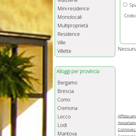
Masserie
Spa
Mini-residence
Codic
Monolocali
Multiproprietà
Residence
Ville
Nessuna 
Villette
Alloggi per provincia
Bergamo
Brescia
Como
Cremona
Affittaca
Lecco
Appartame
Lodi
Cornovecc
Mantova
Cornovecc