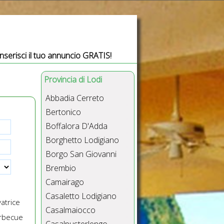
Inserisci il tuo annuncio GRATIS!
Provincia di Lodi
Abbadia Cerreto
Bertonico
Boffalora D'Adda
Borghetto Lodigiano
Borgo San Giovanni
Brembio
Camairago
Casaletto Lodigiano
atrice
Casalmaiocco
rbecue