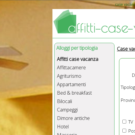
case vacanz
Alloggi per tipologia
Case va
Affitti case vacanza
Affittacamere
D
Agriturismo
Appartamenti
Tipolog
Bed & breakfast
Provinc
Bilocali
Campeggi
Dimore antiche
TV
Hotel
Pos