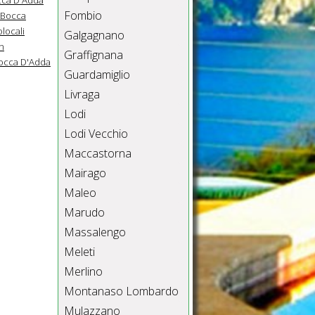
Fombio
 Bocca
locali
Galgagnano
n
Graffignana
Bocca D'Adda
Guardamiglio
Livraga
Lodi
Lodi Vecchio
Maccastorna
Mairago
Maleo
Marudo
Massalengo
Meleti
Merlino
Montanaso Lombardo
Mulazzano