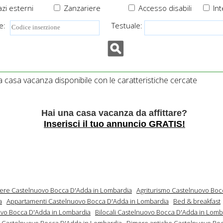
zi esterni
Zanzariere
Accesso disabili
Int
e:
Testuale:
casa vacanza disponibile con le caratteristiche cercate
Hai una casa vacanza da affittare?
Inserisci il tuo annuncio GRATIS!
mere Castelnuovo Bocca D'Adda in Lombardia
Agriturismo Castelnuovo Boc
a
Appartamenti Castelnuovo Bocca D'Adda in Lombardia
Bed & breakfast
vo Bocca D'Adda in Lombardia
Bilocali Castelnuovo Bocca D'Adda in Lomb
Castelnuovo Bocca D'Adda in Lombardia
Dimore antiche Castelnuovo Bo