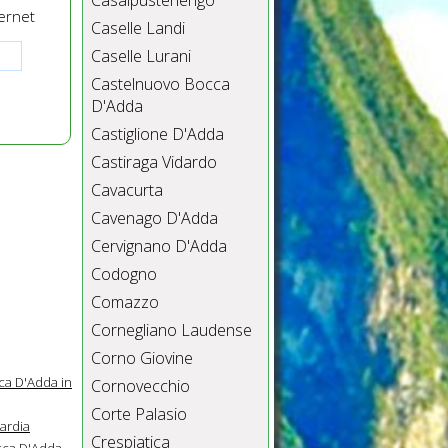
Casalpusterlengo
ernet
Caselle Landi
Caselle Lurani
Castelnuovo Bocca
D'Adda
Castiglione D'Adda
Castiraga Vidardo
Cavacurta
Cavenago D'Adda
Cervignano D'Adda
Codogno
Comazzo
Cornegliano Laudense
Corno Giovine
ca D'Adda in
Cornovecchio
Corte Palasio
ardia
Crespiatica
cca D'Adda