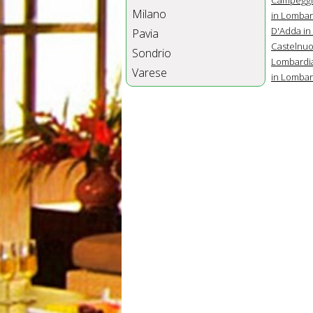
Milano
in Lombar
D'Adda in
Pavia
Castelnuo
Sondrio
Lombardi
Varese
in Lombar