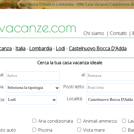
a a Castelnuovo Bocca D'Adda in Lombardia - Affitti Case Vacanze Castelnuovo 
Chi siamo
|
Contatti
|
canza
Italia
Lombardia
Lodi
Castelnuovo Bocca D'Adda
Cerca la tua casa vacanza ideale
al:
al:
ia:
Posti letto:
Località:
ia:
Aria condizionata
Animali ammessi
Lav
to auto
Piscina
Vista mare
Ba