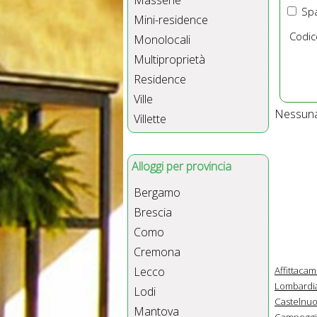
Masserie
Spa
Mini-residence
Codic
Monolocali
Multiproprietà
Residence
Ville
Nessuna 
Villette
Alloggi per provincia
Bergamo
Brescia
Como
Cremona
Affittaca
Lecco
Lombardi
Lodi
Castelnuo
Mantova
Campeggi 