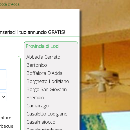
Bocca D'Adda
Inserisci il tuo annuncio GRATIS!
Provincia di Lodi
Abbadia Cerreto
Bertonico
Boffalora D'Adda
Borghetto Lodigiano
Borgo San Giovanni
Brembio
Camairago
Casaletto Lodigiano
atrice
Casalmaiocco
rbecue