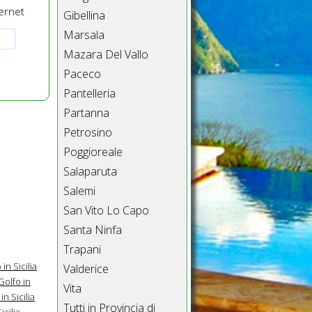
ernet
Gibellina
Marsala
Mazara Del Vallo
Paceco
Pantelleria
Partanna
Petrosino
Poggioreale
Salaparuta
Salemi
San Vito Lo Capo
Santa Ninfa
Trapani
in Sicilia
Valderice
Golfo in
Vita
n Sicilia
Tutti in Provincia di
cilia