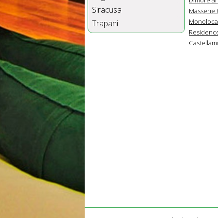
Siracusa
Masserie C
Monolocali
Trapani
Residence
Castellamm