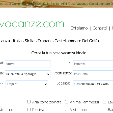
canza a Castellammare Del Golfo in Sicilia - Affitti Case Vacanze Castellammare D
Chi siamo
|
Contatti
|
canza
Italia
Sicilia
Trapani
Castellammare Del Golfo
Cerca la tua casa vacanza ideale
al:
al:
ia:
Posti letto:
Località:
ia:
Aria condizionata
Animali ammessi
Lav
to auto
Piscina
Vista mare
Ba