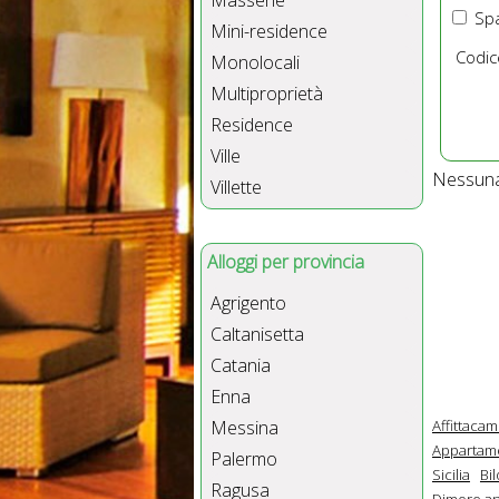
Masserie
Spa
Mini-residence
Codic
Monolocali
Multiproprietà
Residence
Ville
Nessuna 
Villette
Alloggi per provincia
Agrigento
Caltanisetta
Catania
Enna
Affittacam
Messina
Appartame
Palermo
Sicilia
Bil
Ragusa
Dimore ant